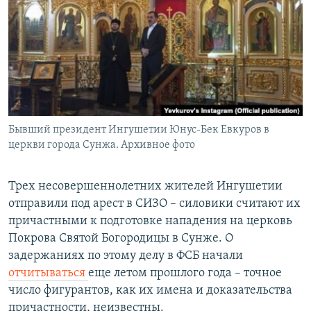
РАСПИСАНИЕ ВЕЩАНИЯ
ПОДПИШИТЕСЬ НА РАССЫЛКУ
СОЦИАЛЬНЫЕ СЕТИ
Бывший президент Ингушетии Юнус-Бек Евкуров в
церкви города Сунжа. Архивное фото
Все сайты РСЕ/РС
Трех несовершеннолетних жителей Ингушетии
отправили под арест в СИЗО – силовики считают их
причастными к подготовке нападения на церковь
Покрова Святой Богородицы в Сунже. О
задержаниях по этому делу в ФСБ начали
отчитываться
еще летом прошлого года – точное
число фигурантов, как их имена и доказательства
причастности, неизвестны.