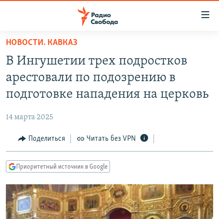
Ссылки
для
упрощенного
НОВОСТИ. КАВКАЗ
ПРОГРАММЫ
доступа
В Ингушетии трех подростков
ПОДКАСТЫ
Вернуться
арестовали по подозрению в
к
АВТОРСКИЕ ПРОЕКТЫ
подготовке нападения на церковь
основному
ЦИТАТЫ СВОБОДЫ
содержанию
14 марта 2025
Вернутся
МНЕНИЯ
к
Поделиться
Читать без VPN
КУЛЬТУРА
главной
навигации
IDEL.РЕАЛИИ
Приоритетный источник в Google
Вернутся
КАВКАЗ.РЕАЛИИ
к
СЕВЕР.РЕАЛИИ
поиску
СИБИРЬ.РЕАЛИИ