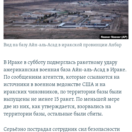
РАСПИСАНИЕ ВЕЩАНИЯ
ПОДПИШИТЕСЬ НА РАССЫЛКУ
СОЦИАЛЬНЫЕ СЕТИ
Вид на базу Айн-аль-Асад в иракской провинции Анбар
В Ираке в субботу подверглась ракетному удару
американская военная база Айн-аль-Асад в Ираке.
Все сайты РСЕ/РС
По сообщениям агентств, которые ссылаются на
источники в военном ведомстве США и на
иракских чиновников, по территории базы были
выпущены не менее 15 ракет. По меньшей мере
две из них, как утверждается, взорвались на
территории базы, остальные были сбиты.
Серьёзно пострадал сотрудник сил безопасности