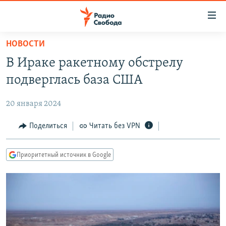
Ссылки
для
упрощенного
НОВОСТИ
ПРОГРАММЫ
доступа
В Ираке ракетному обстрелу
ПОДКАСТЫ
Вернуться
подверглась база США
к
АВТОРСКИЕ ПРОЕКТЫ
основному
20 января 2024
ЦИТАТЫ СВОБОДЫ
содержанию
Вернутся
МНЕНИЯ
Поделиться
Читать без VPN
к
КУЛЬТУРА
главной
Приоритетный источник в Google
навигации
IDEL.РЕАЛИИ
Вернутся
КАВКАЗ.РЕАЛИИ
к
СЕВЕР.РЕАЛИИ
поиску
СИБИРЬ.РЕАЛИИ