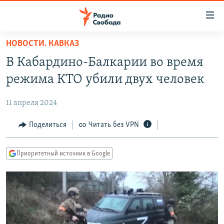
Ссылки
для
упрощенного
НОВОСТИ. КАВКАЗ
ПРОГРАММЫ
доступа
В Кабардино-Балкарии во время
ПОДКАСТЫ
Вернуться
режима КТО убили двух человек
к
АВТОРСКИЕ ПРОЕКТЫ
основному
11 апреля 2024
ЦИТАТЫ СВОБОДЫ
содержанию
Вернутся
МНЕНИЯ
Поделиться
Читать без VPN
к
КУЛЬТУРА
главной
Приоритетный источник в Google
навигации
IDEL.РЕАЛИИ
Вернутся
КАВКАЗ.РЕАЛИИ
к
СЕВЕР.РЕАЛИИ
поиску
СИБИРЬ.РЕАЛИИ