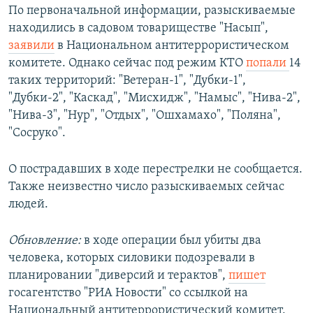
По первоначальной информации, разыскиваемые
находились в садовом товариществе "Насып",
заявили
в Национальном антитеррористическом
комитете. Однако сейчас под режим КТО
попали
14
таких территорий: "Ветеран-1", "Дубки-1",
"Дубки-2", "Каскад", "Мисхидж", "Намыс", "Нива-2",
"Нива-3", "Нур", "Отдых", "Ошхамахо", "Поляна",
"Сосруко".
О пострадавших в ходе перестрелки не сообщается.
Также неизвестно число разыскиваемых сейчас
людей.
Обновление:
в ходе операции был убиты два
человека, которых силовики подозревали в
планировании "диверсий и терактов",
пишет
госагентство "РИА Новости" со ссылкой на
Национальный антитеррористический комитет.