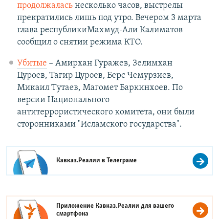
продолжалась
несколько часов, выстрелы
прекратились лишь под утро.
Вечером 3 марта
глава республикиМахмуд-Али Калиматов
сообщил о снятии режима КТО.
Убитые
– Амирхан Гуражев, Зелимхан
Цуроев, Тагир Цуроев, Берс Чемурзиев,
Микаил Тутаев, Магомет Баркинхоев. По
версии Национального
антитеррористического комитета, они были
сторонниками "Исламского государства".
Кавказ.Реалии в
Телеграме
Приложение Кавказ.Реалии для вашего
смартфона