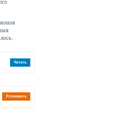
ого
гионов
ных
лось.
Читать
Установить