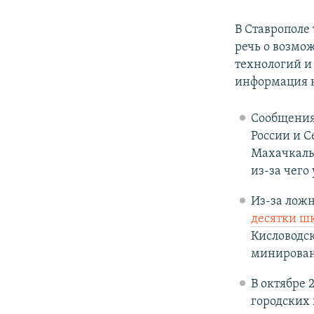
В Ставрополе
речь о возмо
технологий и
информация н
Сообщения
России и С
Махачкалы
из-за чего
Из-за ложн
десятки ш
Кисловодск
минирова
В октябре 
городских