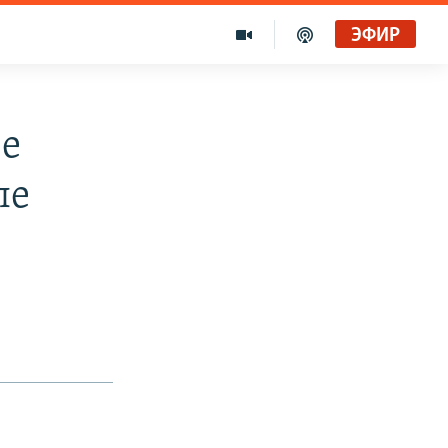
ЭФИР
ве
ле