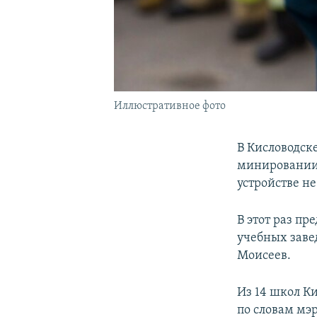
Иллюстративное фото
В Кисловодск
минировании
устройстве не
В этот раз п
учебных зав
Моисеев.
Из 14 школ К
по словам мэ