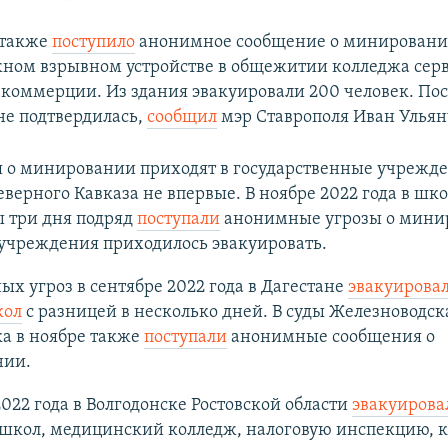
 также
поступило
анонимное сообщение о минировании
жном взрывном устройстве в общежитии колледжа сер
 коммерции. Из здания эвакуировали 200 человек. По
е подтвердилась,
сообщил
мэр Ставрополя Иван Ульян
 о минировании приходят в государственные учрежд
еверного Кавказа не впервые. В ноябре 2022 года в шк
 три дня подряд
поступали
анонимные угрозы о мини
 учреждения приходилось эвакуировать.
ых угроз в сентябре 2022 года в Дагестане
эвакуирова
кол
с разницей в несколько дней. В суды Железноводск
а в ноябре также
поступали
анонимные сообщения о
нии.
2022 года в Волгодонске Ростовской области
эвакуирова
 школ, медицинский колледж, налоговую инспекцию, к