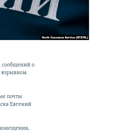
а сообщений о
м взрывном
ые почты
дска Евгений
 помещения,