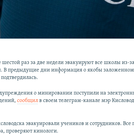
е шестой раз за две недели эвакуируют все школы из-з
. В предыдущие дни информация о якобы заложенно
 подтвердилась.
редупреждения о минировании поступили на электронн
едений,
сообщил
в своем телеграм-канале мэр Кислово
исловодска эвакуировали учеников и сотрудников. Все
ра, проверяют кинологи.