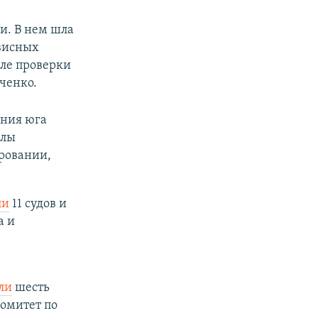
. В нем шла
висных
сле проверки
ченко.
ения юга
олы
ровании,
ли
11 судов и
а и
ли
шесть
омитет по