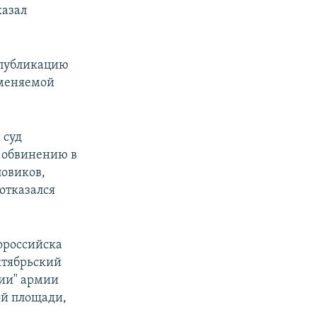
казал
л публикацию
вменяемой
 суд
 обвинению в
овиков,
отказался
ороссийска
ктябрьский
ции" армии
ой площади,