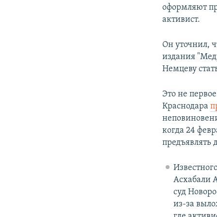
оформляют пр
активист.
Он уточнил, ч
издания "Мед
Немцеву стат
Это не перво
Краснодара
п
неповиновени
когда 24 фев
предъявлять 
Известного
Асхабали 
суд Новор
из-за выло
где активи