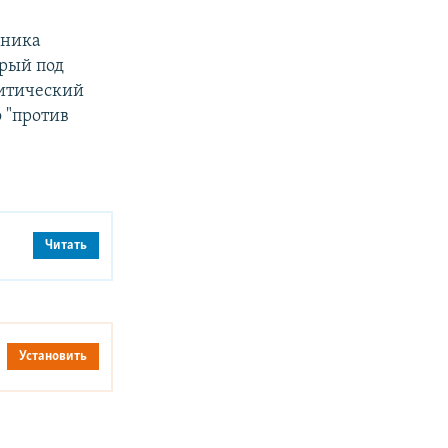
дника
рый под
ритический
 "против
Читать
Установить