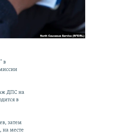
" в
омиссии
паж ДПС на
одится в
ев, затем
 на месте