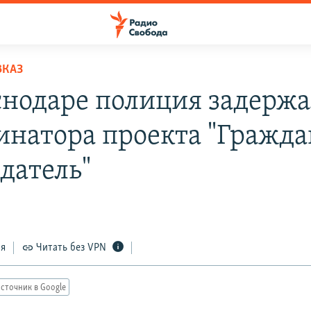
ВКАЗ
снодаре полиция задержа
инатора проекта "Гражд
датель"
ся
Читать без VPN
сточник в Google