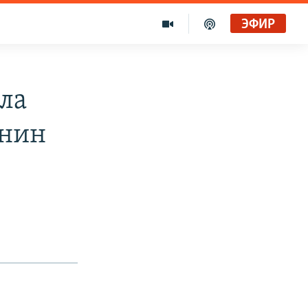
ЭФИР
ла
анин