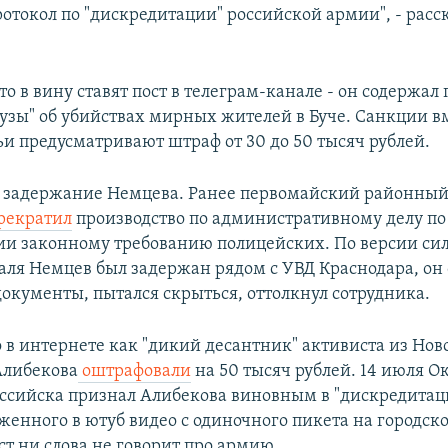
отокол по "дискредитации" российской армии", - расс
то в вину ставят пост в телеграм-канале - он содержа
узы" об убийствах мирных жителей в Буче. Санкции 
ьи предусматривают штраф от 30 до 50 тысяч рублей.
е задержание Немцева. Ранее первомайский районный
рекратил
производство по административному делу по
и законному требованию полицейских. По версии сил
раля Немцев был задержан рядом с УВД Краснодара, он 
документы, пытался скрыться, оттолкнул сотрудника.
 в интернете как "дикий десантник" активиста из Нов
Алибекова
оштрафовали
на 50 тысяч рублей. 14 июля О
оссийска признал Алибекова виновным в "дискредита
женного в ютуб видео с одиночного пикета на городск
ст ни слова не говорит про армию.