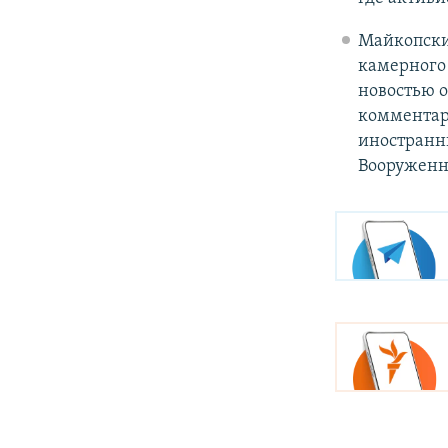
Майкопский
камерного
новостью о
комментари
иностранны
Вооруженн