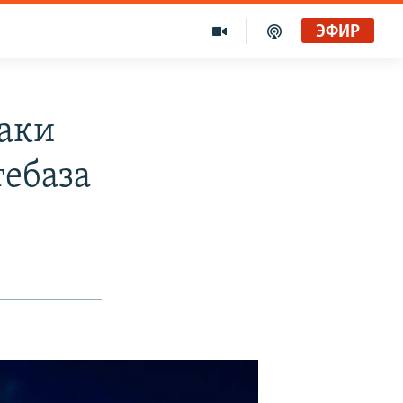
ЭФИР
таки
тебаза