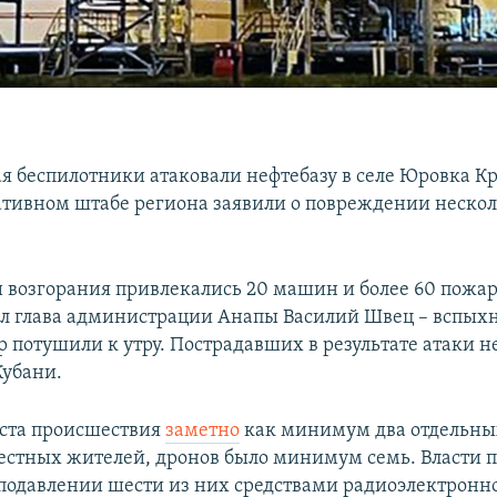
мая беспилотники атаковали нефтебазу в селе Юровка К
ративном штабе региона заявили о повреждении неско
 возгорания привлекались 20 машин и более 60 пожа
л глава администрации Анапы Василий Швец – вспых
 потушили к утру. Пострадавших в результате атаки н
Кубани.
еста происшествия
заметно
как минимум два отдельны
местных жителей, дронов было минимум семь. Власти 
 подавлении шести из них средствами радиоэлектронн