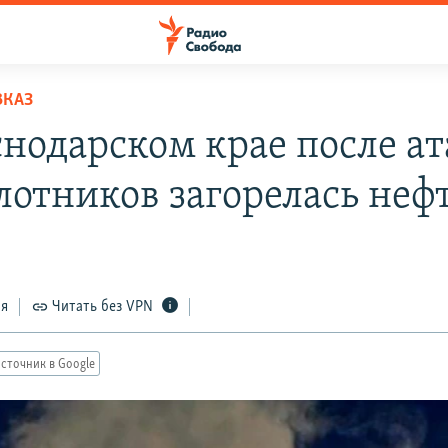
ВКАЗ
снодарском крае после а
лотников загорелась неф
ся
Читать без VPN
сточник в Google