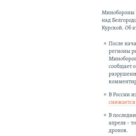
Минобороны
над Белгородс
Курской. Об 
После нач
регионы ре
Минобороны
сообщает о
разрушения
комментир
В России и
снижается
В последни
апреля – 
дронов.