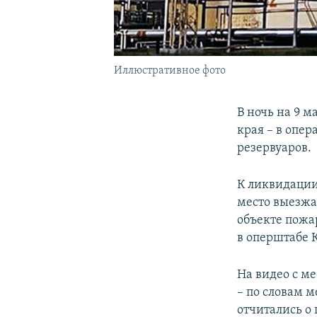
Иллюстративное фото
В ночь на 9 
края – в опе
резервуаров.
К ликвидации
место выезжа
объекте пожар
в оперштабе 
На видео с м
– по словам 
отчитались о