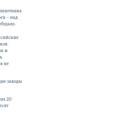
спилотника
ех – над
общало.
ссийские
ков.
ак и
ь
я не
щие заводы
 на 20
есят