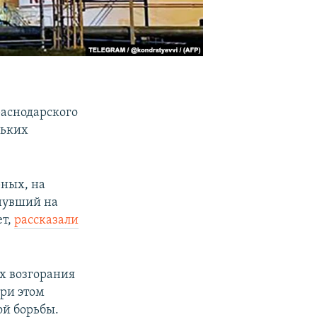
раснодарского
льких
рных, на
нувший на
ет,
рассказали
х возгорания
при этом
ой борьбы.