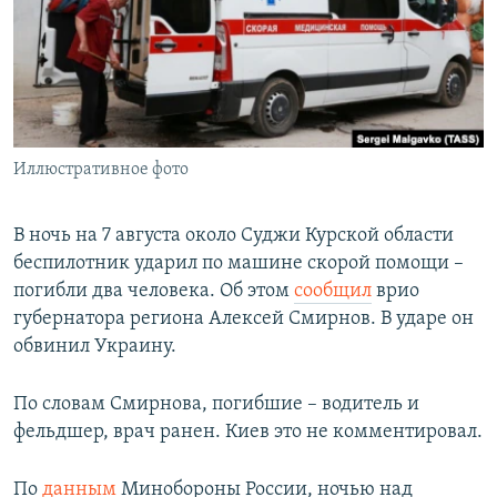
РАСПИСАНИЕ ВЕЩАНИЯ
ПОДПИШИТЕСЬ НА РАССЫЛКУ
СОЦИАЛЬНЫЕ СЕТИ
Иллюстративное фото
В ночь на 7 августа около Суджи Курской области
беспилотник ударил по машине скорой помощи –
Все сайты РСЕ/РС
погибли два человека. Об этом
сообщил
врио
губернатора региона Алексей Смирнов. В ударе он
обвинил Украину.
По словам Смирнова, погибшие – водитель и
фельдшер, врач ранен. Киев это не комментировал.
По
данным
Минобороны России, ночью над