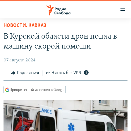
Ссылки
для
упрощенного
НОВОСТИ. КАВКАЗ
ПРОГРАММЫ
доступа
В Курской области дрон попал в
ПОДКАСТЫ
Вернуться
машину скорой помощи
к
АВТОРСКИЕ ПРОЕКТЫ
основному
07 августа 2024
ЦИТАТЫ СВОБОДЫ
содержанию
Вернутся
МНЕНИЯ
Поделиться
Читать без VPN
к
КУЛЬТУРА
главной
Приоритетный источник в Google
навигации
IDEL.РЕАЛИИ
Вернутся
КАВКАЗ.РЕАЛИИ
к
СЕВЕР.РЕАЛИИ
поиску
СИБИРЬ.РЕАЛИИ