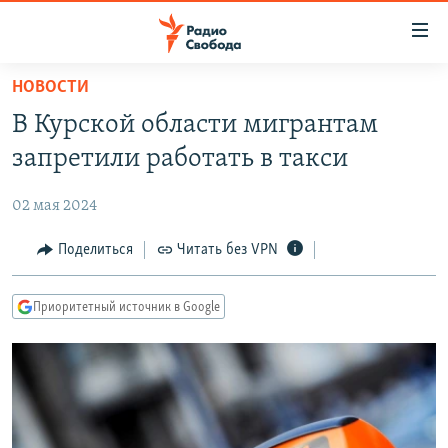
Ссылки
для
упрощенного
НОВОСТИ
ПРОГРАММЫ
доступа
В Курской области мигрантам
ПОДКАСТЫ
Вернуться
запретили работать в такси
к
АВТОРСКИЕ ПРОЕКТЫ
основному
02 мая 2024
ЦИТАТЫ СВОБОДЫ
содержанию
Вернутся
МНЕНИЯ
Поделиться
Читать без VPN
к
КУЛЬТУРА
главной
Приоритетный источник в Google
навигации
IDEL.РЕАЛИИ
Вернутся
КАВКАЗ.РЕАЛИИ
к
СЕВЕР.РЕАЛИИ
поиску
СИБИРЬ.РЕАЛИИ