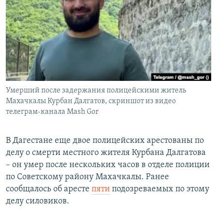
РАСПИСАНИЕ ВЕЩАНИЯ
ПОДПИШИТЕСЬ НА РАССЫЛКУ
СОЦИАЛЬНЫЕ СЕТИ
Умерший после задержания полицейскими житель
Махачкалы Курбан Далгатов, скриншот из видео
телеграм-канала Mash Gor
Все сайты РСЕ/РС
В Дагестане еще двое полицейских арестованы по
делу о смерти местного жителя Курбана Далгатова
– он умер после нескольких часов в отделе полиции
по Советскому району Махачкалы. Ранее
сообщалось об аресте
пяти
подозреваемых по этому
делу силовиков.