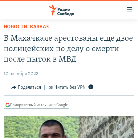
Ссылки
для
упрощенного
НОВОСТИ. КАВКАЗ
ПРОГРАММЫ
доступа
В Махачкале арестованы еще двое
ПОДКАСТЫ
Вернуться
полицейских по делу о смерти
к
АВТОРСКИЕ ПРОЕКТЫ
после пыток в МВД
основному
ЦИТАТЫ СВОБОДЫ
содержанию
10 октября 2023
Вернутся
МНЕНИЯ
к
Поделиться
Читать без VPN
КУЛЬТУРА
главной
навигации
IDEL.РЕАЛИИ
Приоритетный источник в Google
Вернутся
КАВКАЗ.РЕАЛИИ
к
СЕВЕР.РЕАЛИИ
поиску
СИБИРЬ.РЕАЛИИ