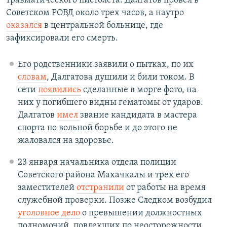
травматического пистолета. Далгатов провел в
Советском РОВД около трех часов, а наутро
оказался
в центральной больнице, где
зафиксировали его смерть.
Его родственники заявили о пытках, по их
словам
, Далгатова душили и били током. В
сети
появились
сделанные в морге фото, на
них у погибшего видны гематомы от ударов.
Далгатов
имел
звание кандидата в мастера
спорта по вольной борьбе и до этого не
жаловался на здоровье.
23 января начальника отдела полиции
Советского района Махачкалы и трех его
заместителей
отстранили
от работы на время
служебной проверки. Позже Следком возбудил
уголовное дело
о превышении должностных
полномочий, повлекших по неосторожности