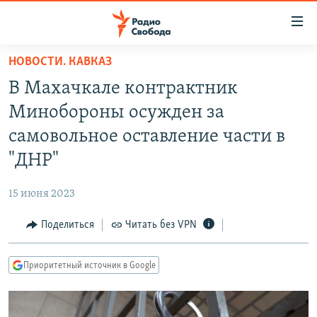
Ссылки
для
упрощенного
НОВОСТИ. КАВКАЗ
ПРОГРАММЫ
доступа
В Махачкале контрактник
ПОДКАСТЫ
Вернуться
Минобороны осужден за
к
АВТОРСКИЕ ПРОЕКТЫ
самовольное оставление части в
основному
ЦИТАТЫ СВОБОДЫ
содержанию
"ДНР"
Вернутся
МНЕНИЯ
к
15 июня 2023
КУЛЬТУРА
главной
Поделиться
Читать без VPN
навигации
IDEL.РЕАЛИИ
Вернутся
КАВКАЗ.РЕАЛИИ
к
Приоритетный источник в Google
СЕВЕР.РЕАЛИИ
поиску
СИБИРЬ.РЕАЛИИ