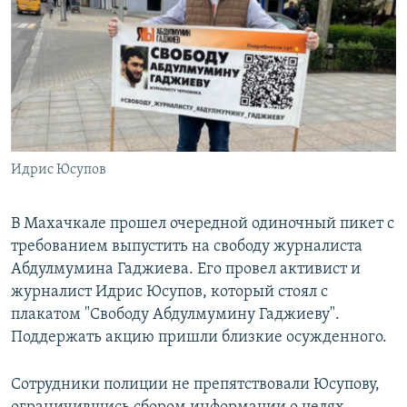
РАСПИСАНИЕ ВЕЩАНИЯ
ПОДПИШИТЕСЬ НА РАССЫЛКУ
СОЦИАЛЬНЫЕ СЕТИ
Идрис Юсупов
Все сайты РСЕ/РС
В Махачкале прошел очередной одиночный пикет с
требованием выпустить на свободу журналиста
Абдулмумина Гаджиева. Его провел активист и
журналист Идрис Юсупов, который стоял с
плакатом "Свободу Абдулмумину Гаджиеву".
Поддержать акцию пришли близкие осужденного.
Сотрудники полиции не препятствовали Юсупову,