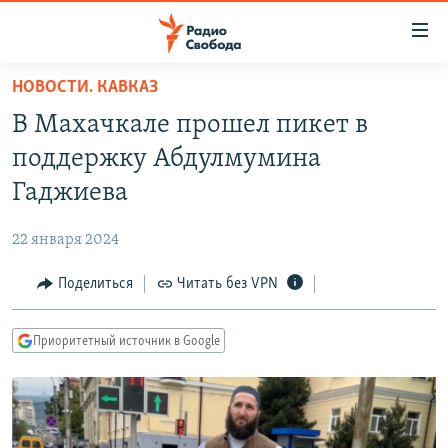
Ссылки
для
упрощенного
НОВОСТИ. КАВКАЗ
ПРОГРАММЫ
доступа
В Махачкале прошел пикет в
ПОДКАСТЫ
Вернуться
поддержку Абдулмумина
к
АВТОРСКИЕ ПРОЕКТЫ
Гаджиева
основному
ЦИТАТЫ СВОБОДЫ
содержанию
22 января 2024
Вернутся
МНЕНИЯ
к
Поделиться
Читать без VPN
КУЛЬТУРА
главной
навигации
IDEL.РЕАЛИИ
Приоритетный источник в Google
Вернутся
КАВКАЗ.РЕАЛИИ
к
СЕВЕР.РЕАЛИИ
поиску
СИБИРЬ.РЕАЛИИ