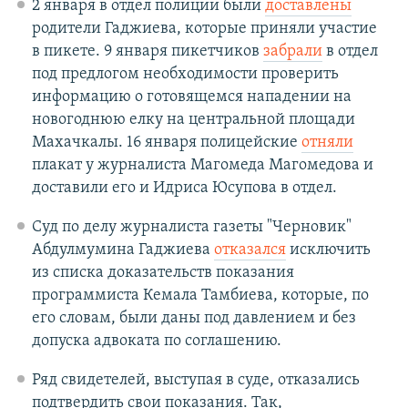
2 января в отдел полиции были
доставлены
родители Гаджиева, которые приняли участие
в пикете. 9 января пикетчиков
забрали
в отдел
под предлогом необходимости проверить
информацию о готовящемся нападении на
новогоднюю елку на центральной площади
Махачкалы. 16 января полицейские
отняли
плакат у журналиста Магомеда Магомедова и
доставили его и Идриса Юсупова в отдел.
Суд по делу журналиста газеты "Черновик"
Абдулмумина Гаджиева
отказался
исключить
из списка доказательств показания
программиста Кемала Тамбиева, которые, по
его словам, были даны под давлением и без
допуска адвоката по соглашению.
Ряд свидетелей, выступая в суде, отказались
подтвердить свои показания. Так,