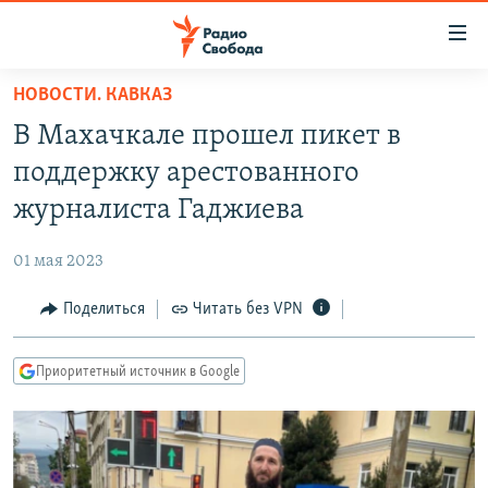
Ссылки
для
упрощенного
НОВОСТИ. КАВКАЗ
ПРОГРАММЫ
доступа
В Махачкале прошел пикет в
ПОДКАСТЫ
Вернуться
поддержку арестованного
к
АВТОРСКИЕ ПРОЕКТЫ
журналиста Гаджиева
основному
ЦИТАТЫ СВОБОДЫ
содержанию
01 мая 2023
Вернутся
МНЕНИЯ
к
Поделиться
Читать без VPN
КУЛЬТУРА
главной
навигации
IDEL.РЕАЛИИ
Приоритетный источник в Google
Вернутся
КАВКАЗ.РЕАЛИИ
к
СЕВЕР.РЕАЛИИ
поиску
СИБИРЬ.РЕАЛИИ