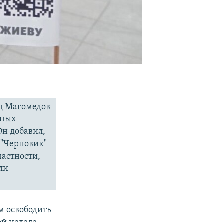
ед Магомедов
чных
Он добавил,
 "Черновик"
частности,
ли
м освободить