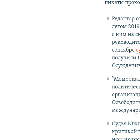
пикеты прохо
Редактор о
летом 2019
с ним на 
руководите
сентябре
с
получили 1
Осужденны
"Мемориа
политичес
организаци
Освободить
междунаро
Судья Южно
критикой 
нестыковки