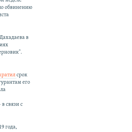
ой неделе
 по обвинению
иста
Дахадаева в
зиях
ерновик".
кратил
срок
гурантам его
ела
 в связи с
9 года,