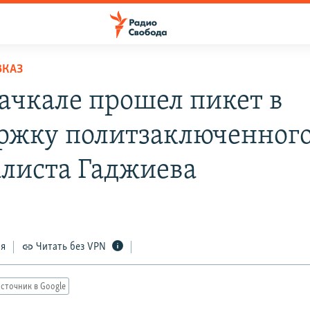
ВКАЗ
ачкале прошел пикет в
ржку политзаключенног
листа Гаджиева
ся
Читать без VPN
сточник в Google