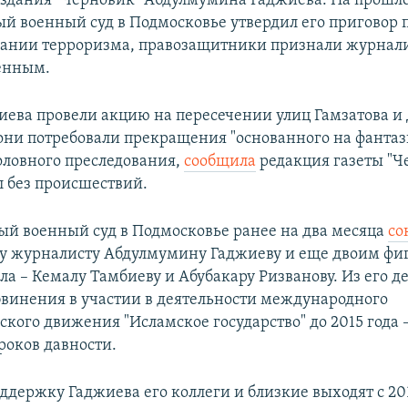
здания "Черновик" Абдулмумина Гаджиева. На прошл
й военный суд в Подмосковье утвердил его приговор
ании терроризма, правозащитники признали журнал
енным.
иева провели акцию на пересечении улиц Гамзатова и 
они потребовали прекращения "основанного на фанта
головного преследования,
сообщила
редакция газеты "Ч
 без происшествий.
й военный суд в Подмосковье ранее на два месяца
со
у журналисту Абдулмумину Гаджиеву и еще двоим фи
ла – Кемалу Тамбиеву и Абубакару Ризванову. Из его д
винения в участии в деятельности международного
кого движения "Исламское государство" до 2015 года –
роков давности.
ддержку Гаджиева его коллеги и близкие выходят с 201