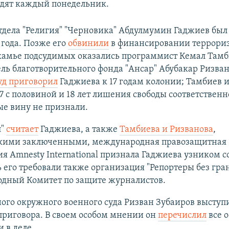
дят каждый понедельник.
тдела "Религия" "Черновика" Абдулмумин Гаджиев был
 года. Позже его
обвинили
в финансировании террориз
скамье подсудимых оказались программист Кемал Тамб
ль благотворительного фонда "Ансар" Абубакар Ризван
уд приговорил
Гаджиева к 17 годам колонии; Тамбиев 
7 с половиной и 18 лет лишения свободы соответственн
е вину не признали.
л"
считает
Гаджиева, а также
Тамбиева и Ризванова
,
кими заключенными, международная правозащитная
я Amnesty International признала Гаджиева узником с
 его требовали также организация "Репортеры без гра
дный Комитет по защите журналистов.
го окружного военного суда Ризван Зубаиров выступи
приговора. В своем особом мнении он
перечислил
все 
 в деле.