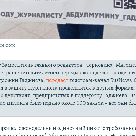
ое фото
:
Заместитель главного редактора "Черновика" Магом
прекращении пятилетней череды еженедельных одино
ддержки Гаджиева,
передает
телеграм-канал RusNews. 
я в защиту журналиста продолжится в других формах.
о действиях, предпринятых в поддержку Гаджиева. В 
ие митинга было подано около 600 заявок – все они бы
прошел еженедельный одиночный пикет с требование