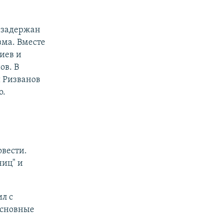
 задержан
ма. Вместе
иев и
ов. В
и Ризванов
о.
овести.
ниц" и
л с
основные