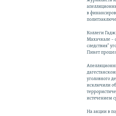
журналиста и
апелляционны
в финансиров
политзаключ
Коллеги Гадж
Махачкале – 
следствия" у
Пикет прошел
Апелляционны
дагестанском
уголовного де
исключили об
террористичес
истечением с
На акции в по