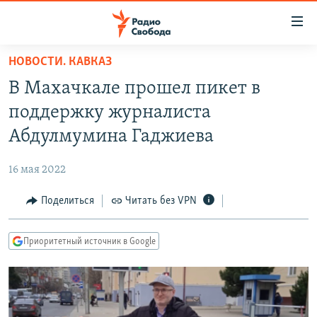
Ссылки
для
упрощенного
НОВОСТИ. КАВКАЗ
ПРОГРАММЫ
доступа
В Махачкале прошел пикет в
ПОДКАСТЫ
Вернуться
поддержку журналиста
к
АВТОРСКИЕ ПРОЕКТЫ
Абдулмумина Гаджиева
основному
ЦИТАТЫ СВОБОДЫ
содержанию
16 мая 2022
Вернутся
МНЕНИЯ
к
Поделиться
Читать без VPN
КУЛЬТУРА
главной
навигации
IDEL.РЕАЛИИ
Приоритетный источник в Google
Вернутся
КАВКАЗ.РЕАЛИИ
к
СЕВЕР.РЕАЛИИ
поиску
СИБИРЬ.РЕАЛИИ