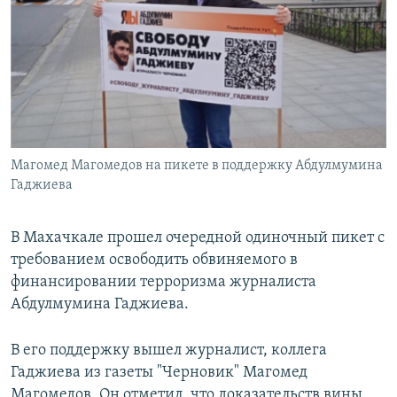
РАСПИСАНИЕ ВЕЩАНИЯ
ПОДПИШИТЕСЬ НА РАССЫЛКУ
СОЦИАЛЬНЫЕ СЕТИ
Магомед Магомедов на пикете в поддержку Абдулмумина
Гаджиева
Все сайты РСЕ/РС
В Махачкале прошел очередной одиночный пикет с
требованием освободить обвиняемого в
финансировании терроризма журналиста
Абдулмумина Гаджиева.
В его поддержку вышел журналист, коллега
Гаджиева из газеты "Черновик" Магомед
Магомедов. Он отметил, что доказательств вины