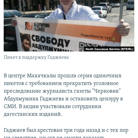
РАСПИСАНИЕ ВЕЩАНИЯ
ПОДПИШИТЕСЬ НА РАССЫЛКУ
СОЦИАЛЬНЫЕ СЕТИ
Пикет в поддержку Гаджиева
Все сайты РСЕ/РС
В центре Махачкалы прошла серия одиночных
пикетов с требованием прекратить уголовное
преследование журналиста газеты "Черновик"
Абдулмумина Гаджиева и остановить цензуру в
СМИ. В акции участвовали сотрудники
дагестанских изданий.
Гаджиев был арестован три года назад и с тех пор