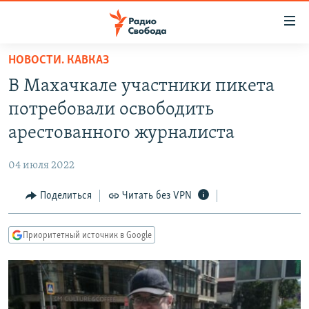
Ссылки
для
упрощенного
НОВОСТИ. КАВКАЗ
ПРОГРАММЫ
доступа
В Махачкале участники пикета
ПОДКАСТЫ
Вернуться
потребовали освободить
к
АВТОРСКИЕ ПРОЕКТЫ
арестованного журналиста
основному
ЦИТАТЫ СВОБОДЫ
содержанию
04 июля 2022
Вернутся
МНЕНИЯ
к
Поделиться
Читать без VPN
КУЛЬТУРА
главной
навигации
IDEL.РЕАЛИИ
Приоритетный источник в Google
Вернутся
КАВКАЗ.РЕАЛИИ
к
СЕВЕР.РЕАЛИИ
поиску
СИБИРЬ.РЕАЛИИ