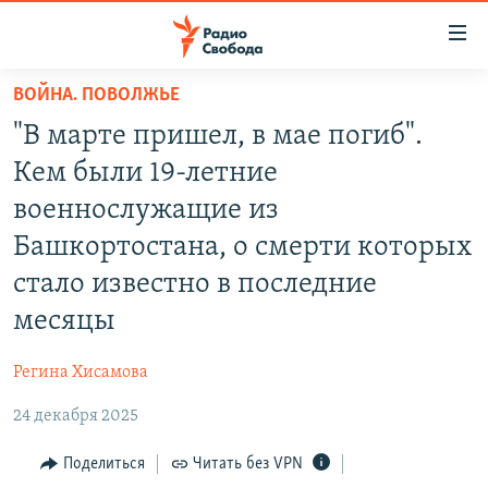
Ссылки
для
упрощенного
ВОЙНА. ПОВОЛЖЬЕ
ПРОГРАММЫ
доступа
"В марте пришел, в мае погиб".
ПОДКАСТЫ
Вернуться
Кем были 19-летние
к
АВТОРСКИЕ ПРОЕКТЫ
военнослужащие из
основному
ЦИТАТЫ СВОБОДЫ
содержанию
Башкортостана, о смерти которых
Вернутся
МНЕНИЯ
стало известно в последние
к
КУЛЬТУРА
месяцы
главной
навигации
IDEL.РЕАЛИИ
Регина Хисамова
Вернутся
КАВКАЗ.РЕАЛИИ
к
24 декабря 2025
СЕВЕР.РЕАЛИИ
поиску
Поделиться
Читать без VPN
СИБИРЬ.РЕАЛИИ