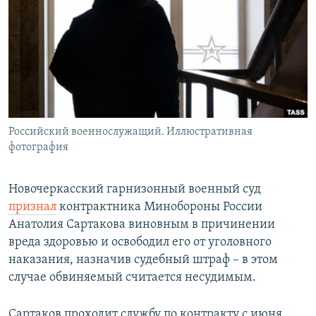
РАСПИСАНИЕ ВЕЩАНИЯ
ПОДПИШИТЕСЬ НА РАССЫЛКУ
СОЦИАЛЬНЫЕ СЕТИ
Российский военнослужащий. Иллюстративная
фотография
Все сайты РСЕ/РС
Новочеркасский гарнизонный военный суд
признал
контрактника Минобороны России
Анатолия Сартакова виновным в причинении
вреда здоровью и освободил его от уголовного
наказания, назначив судебный штраф – в этом
случае обвиняемый считается несудимым.
Сартаков проходит службу по контракту с июня