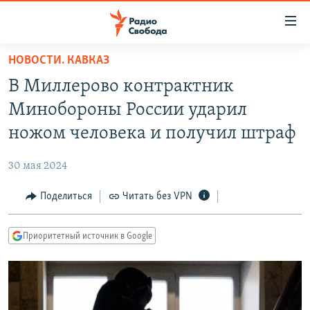
Ссылки
для
упрощенного
НОВОСТИ. КАВКАЗ
ПРОГРАММЫ
доступа
В Миллерово контрактник
ПОДКАСТЫ
Вернуться
Минобороны России ударил
к
АВТОРСКИЕ ПРОЕКТЫ
ножом человека и получил штраф
основному
ЦИТАТЫ СВОБОДЫ
содержанию
30 мая 2024
Вернутся
МНЕНИЯ
к
Поделиться
Читать без VPN
КУЛЬТУРА
главной
навигации
IDEL.РЕАЛИИ
Приоритетный источник в Google
Вернутся
КАВКАЗ.РЕАЛИИ
к
СЕВЕР.РЕАЛИИ
поиску
СИБИРЬ.РЕАЛИИ