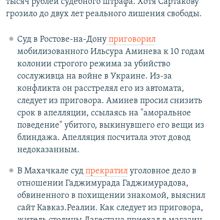
тысяч рублей судебного штрафа. Хотя Сартакову
грозило до двух лет реального лишения свободы.
Суд в Ростове-на-Дону
приговорил
мобилизованного Ильсура Аминева к 10 годам
колонии строгого режима за убийство
сослуживца на войне в Украине. Из-за
конфликта он расстрелял его из автомата,
следует из приговора. Аминев просил снизить
срок в апелляции, ссылаясь на "аморальное
поведение" убитого, выкинувшего его вещи из
блиндажа. Апелляция посчитала этот довод
недоказанным.
В Махачкале суд
прекратил
уголовное дело в
отношении Гаджимурада Гаджимурадова,
обвиненного в похищении знакомой, выяснил
сайт Кавказ.Реалии. Как следует из приговора,