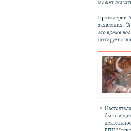
может сказат
Протоиерей А
заявления.
"Я
это время воо
цитирует свя
Настоятел
был свяще
деятельно
РПЦ Москов