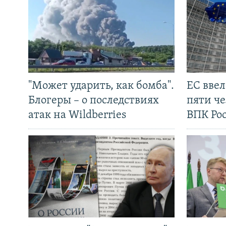
"Может ударить, как бомба".
ЕС вве
Блогеры – о последствиях
пяти че
атак на Wildberries
ВПК Ро