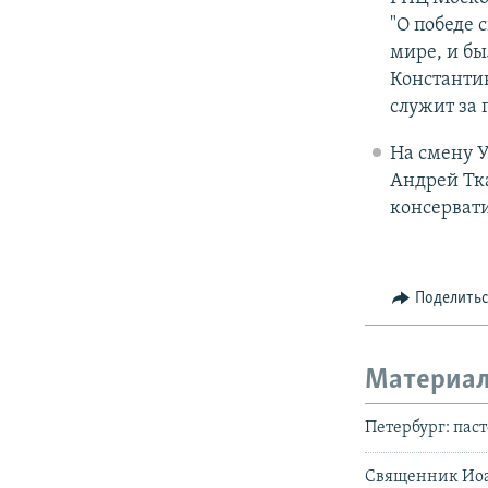
"О победе 
мире, и бы
Константи
служит за 
На смену 
Андрей Тка
консервати
Поделить
Материал
Петербург: пас
Священник Иоа