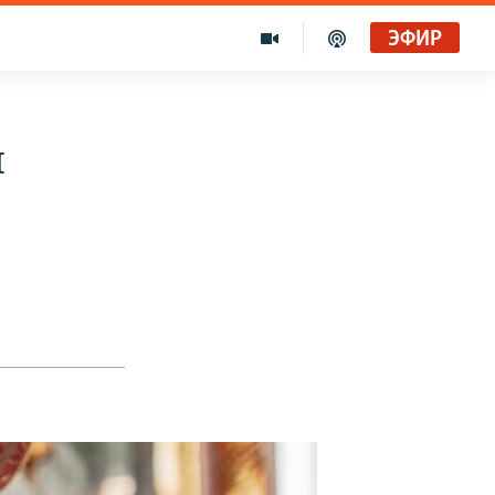
ЭФИР
и