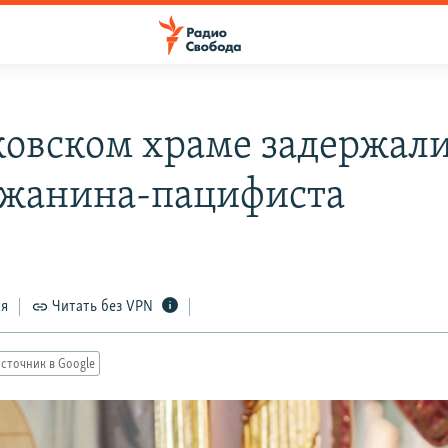
ковском храме задержал
жанина-пацифиста
ся
Читать без VPN
сточник в Google