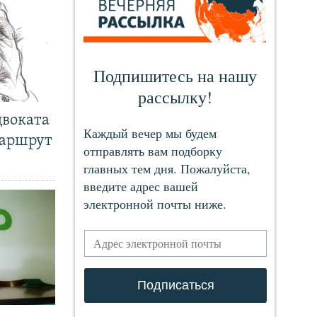
двоката
маршрут