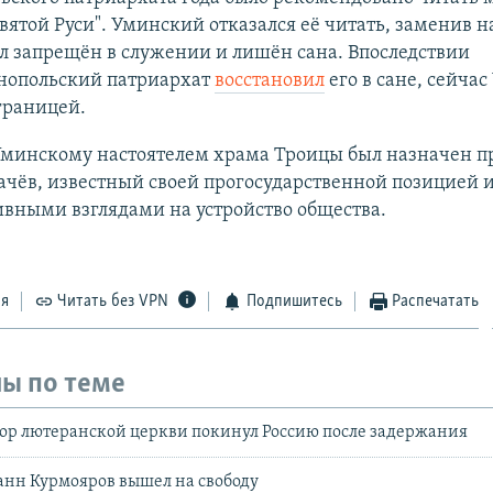
святой Руси". Уминский отказался её читать, заменив н
л запрещён в служении и лишён сана. Впоследствии
нопольский патриархат
восстановил
его в сане, сейча
границей.
Уминскому настоятелем храма Троицы был назначен п
чёв, известный своей прогосударственной позицией 
вными взглядами на устройство общества.
ся
Читать без VPN
Подпишитесь
Распечатать
ы по теме
тор лютеранской церкви покинул Россию после задержания
нн Курмояров вышел на свободу