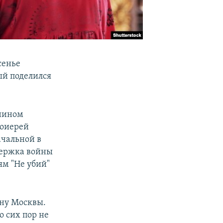
сенье
ый поделился
анином
тоиерей
ачальной в
ддержка войны
ям "Не убий"
ону Москвы.
до сих пор не