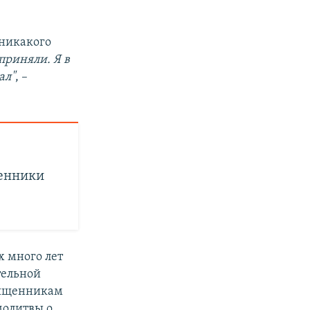
 никакого
приняли. Я в
ал"
, –
щенники
 много лет
тельной
вященникам
молитвы о