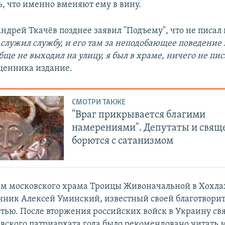
ь, что именно вменяют ему в вину.
ндрей Ткачёв позднее заявил "Подъему", что не писал
 служил службу, и его там за неподобающее поведение 
бще не выходил на улицу, я был в храме, ничего не пис
щенника издание.
СМОТРИ ТАКЖЕ
"Враг прикрывается благими
намерениями". Депутаты и свя
борются с сатанизмом
ем московского храма Троицы Живоначальной в Хохлах
нник Алексей Уминский, известный своей благотвори
стью. После вторжения российских войск в Украину с
ского патриархата года было рекомендовано читать 