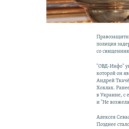
Правозащитны
полиция заде
со священни
"ОВД-Инфо" у
которой он яв
Андрей Ткачё
Хохлах. Ране
в Украине, с
и "Не возжела
Алексея Сева
Позднее стал