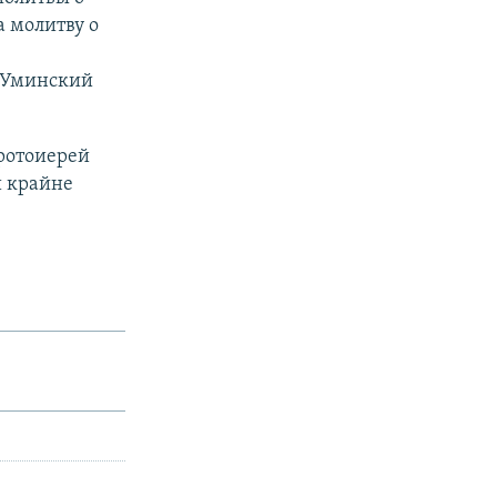
а молитву о
с Уминский
ротоиерей
и крайне