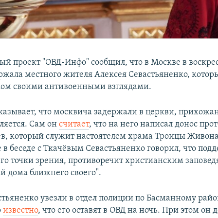
й проект "ОВД-Инфо" сообщил, что в Москве в воскре
ржала местного жителя Алексея Севастьяненко, котор
ком своими антивоенными взглядами.
казывает, что москвича задержали в церкви, прихож
ляется. Сам он
считает
, что на него написал донос про
в, который служит настоятелем храма Троицы Живон
е в беседе с Ткачёвым Севастьяненко говорил, что по
 его точки зрения, противоречит христианским заповед
й дома ближнего своего".
стьяненко увезли в отдел полиции по Басманному рай
о
известно
, что его оставят в ОВД на ночь. При этом он 