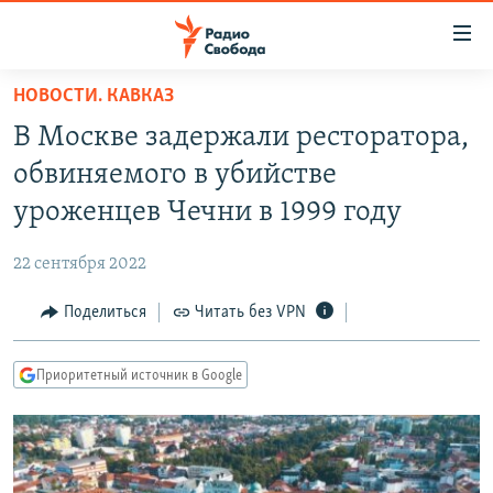
Ссылки
для
упрощенного
НОВОСТИ. КАВКАЗ
ПРОГРАММЫ
доступа
В Москве задержали ресторатора,
ПОДКАСТЫ
Вернуться
обвиняемого в убийстве
к
АВТОРСКИЕ ПРОЕКТЫ
уроженцев Чечни в 1999 году
основному
ЦИТАТЫ СВОБОДЫ
содержанию
22 сентября 2022
Вернутся
МНЕНИЯ
к
Поделиться
Читать без VPN
КУЛЬТУРА
главной
навигации
IDEL.РЕАЛИИ
Приоритетный источник в Google
Вернутся
КАВКАЗ.РЕАЛИИ
к
СЕВЕР.РЕАЛИИ
поиску
СИБИРЬ.РЕАЛИИ