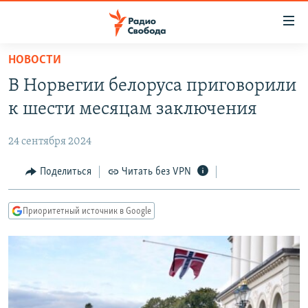
Ссылки
для
упрощенного
НОВОСТИ
ПРОГРАММЫ
доступа
В Норвегии белоруса приговорили
ПОДКАСТЫ
Вернуться
к шести месяцам заключения
к
АВТОРСКИЕ ПРОЕКТЫ
основному
24 сентября 2024
ЦИТАТЫ СВОБОДЫ
содержанию
Вернутся
МНЕНИЯ
Поделиться
Читать без VPN
к
КУЛЬТУРА
главной
Приоритетный источник в Google
навигации
IDEL.РЕАЛИИ
Вернутся
КАВКАЗ.РЕАЛИИ
к
СЕВЕР.РЕАЛИИ
поиску
СИБИРЬ.РЕАЛИИ