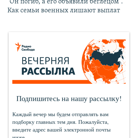
"Он погиб, а его объявили беглецом".
Как семьи военных лишают выплат