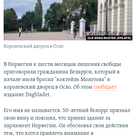
РАСПИСАНИЕ ВЕЩАНИЯ
ПОДПИШИТЕСЬ НА РАССЫЛКУ
СОЦИАЛЬНЫЕ СЕТИ
Королевский дворец в Осло
В Норвегии к шести месяцам лишения свободы
приговорили гражданина Беларуси, который в
Все сайты РСЕ/РС
начале июля бросил "коктейль Молотова" в
королевский дворец в Осло. Об этом
сообщает
издание Dagbladet.
Его имя не называется. 50-летний белорус признал
свою вину и пояснил, что принял здание за
парламент Норвегии. Он обосновал свои действия
тем, что хотел привлечь внимание к