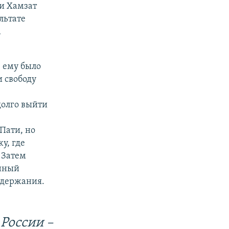
и Хамзат
льтате
а
 ему было
и свободу
долго выйти
Пати, но
у, где
 Затем
анный
адержания.
России –