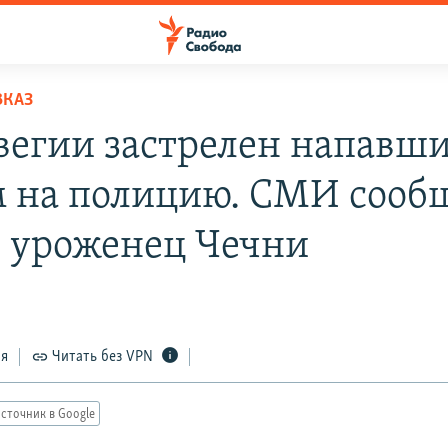
ВКАЗ
вегии застрелен напавши
 на полицию. СМИ сооб
н уроженец Чечни
ся
Читать без VPN
сточник в Google