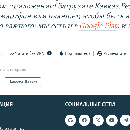
ом приложении! Загрузите Кавказ.Ре
смартфон или планшет, чтобы быть в
о важного: мы есть и в
Google Play
, и 
ся
Читать без VPN
Подпишитесь
Распечатать
е в категориях
Новости. Кавказ
АЦИЯ
СОЦИАЛЬНЫЕ СЕТИ
ь
 блокировку