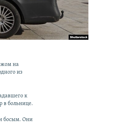
ожом на
одного из
адавшего к
р в больнице.
и босым. Они