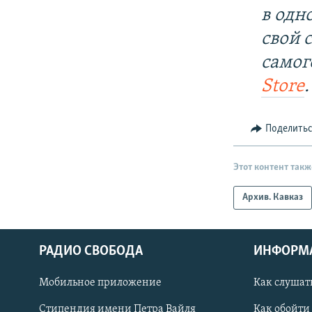
в одн
свой 
самог
Store
.
Поделить
Этот контент такж
Архив. Кавказ
РАДИО СВОБОДА
ИНФОРМ
Мобильное приложение
Как слушат
СОЦИАЛЬНЫЕ СЕТИ
Стипендия имени Петра Вайля
Как обойти