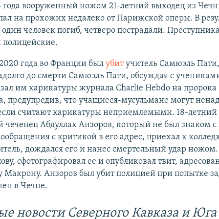
8 года вооруженный ножом 21-летний выходец из Чечн
ал на прохожих недалеко от Парижской оперы. В резу
один человек погиб, четверо пострадали. Преступник
и полицейские.
 2020 года во Франции был
убит
учитель Самюэль Пати,
задолго до смерти Самюэль Пати, обсуждая с ученикам
азал им карикатуры журнала Charlie Hebdo на пророка
, предупредив, что учащиеся-мусульмане могут нена
, если считают карикатуры неприемлемыми. 18-летний
 чеченец Абдуллах Анзоров, который не был знаком с 
ообращения с критикой в его адрес, приехал к колледж
итель, дождался его и нанес смертельный удар ножом.
лову, сфотографировал ее и опубликовал твит, адресов
у Макрону. Анзоров был убит полицией при попытке з
ен в Чечне.
ые новости Северного Кавказа и Юга 