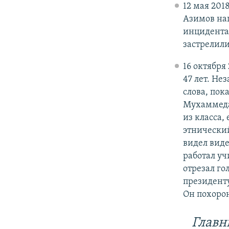
12 мая 201
Азимов нап
инцидента 
застрелил
16 октября
47 лет. Не
слова, пок
Мухаммеда
из класса
этнический
видел виде
работал уч
отрезал го
президент
Он похорон
Главн