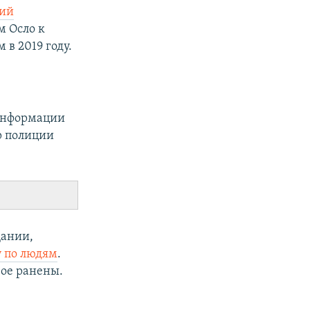
ний
м Осло к
в 2019 году.
 информации
р полиции
Дании,
у по людям
.
вое ранены.