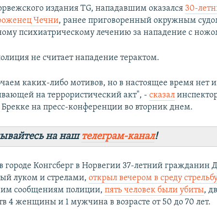
рвежского издания TG, нападавшим оказался
30-лет
роженец Чечни
, ранее приговоренный окружным судо
ому психиатрическому лечению за нападение с ножом 
олиция не считает нападение терактом.
чаем каких-либо мотивов, но в настоящее время нет
зывающей на террористический акт", -
сказал
инспекто
 Брекке на пресс-конференции во вторник днем.
ывайтесь на наш
телеграм-канал
!
 в городе Конгсберг в Норвегии 37-летний гражданин 
ый луком и стрелами,
открыл вечером в среду стрельб
ним сообщениям полиции,
пять человек были убиты
, д
в 4 женщины и 1 мужчина в возрасте от 50 до 70 лет.