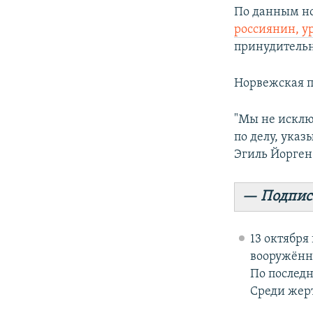
По данным но
россиянин, у
принудительн
Норвежская п
"Мы не исклю
по делу, ука
Эгиль Йорген
— Подпис
13 октября
вооружённ
По послед
Среди жерт