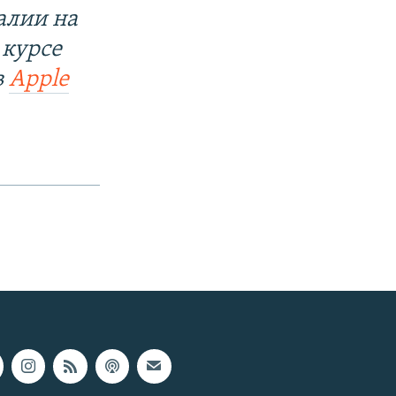
алии на
 курсе
в
Apple