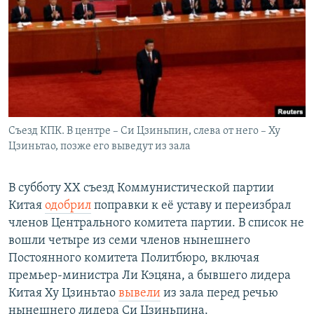
РАСПИСАНИЕ ВЕЩАНИЯ
ПОДПИШИТЕСЬ НА РАССЫЛКУ
СОЦИАЛЬНЫЕ СЕТИ
Съезд КПК. В центре – Си Цзиньпин, слева от него – Ху
Цзиньтао, позже его выведут из зала
Все сайты РСЕ/РС
В субботу XX съезд Коммунистической партии
Китая
одобрил
поправки к её уставу и переизбрал
членов Центрального комитета партии. В список не
вошли четыре из семи членов нынешнего
Постоянного комитета Политбюро, включая
премьер-министра Ли Кэцяна, а бывшего лидера
Китая Ху Цзиньтао
вывели
из зала перед речью
нынешнего лидера Си Цзиньпина.