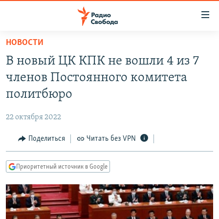
Ссылки
для
упрощенного
НОВОСТИ
ПРОГРАММЫ
доступа
В новый ЦК КПК не вошли 4 из 7
ПОДКАСТЫ
Вернуться
членов Постоянного комитета
к
АВТОРСКИЕ ПРОЕКТЫ
политбюро
основному
ЦИТАТЫ СВОБОДЫ
содержанию
22 октября 2022
Вернутся
МНЕНИЯ
к
Поделиться
Читать без VPN
КУЛЬТУРА
главной
навигации
IDEL.РЕАЛИИ
Приоритетный источник в Google
Вернутся
КАВКАЗ.РЕАЛИИ
к
СЕВЕР.РЕАЛИИ
поиску
СИБИРЬ.РЕАЛИИ