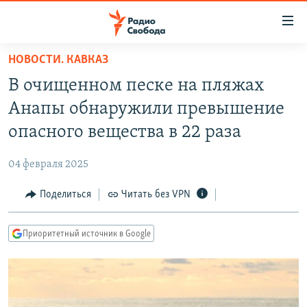
Ссылки
для
упрощенного
НОВОСТИ. КАВКАЗ
ПРОГРАММЫ
доступа
В очищенном песке на пляжах
ПОДКАСТЫ
Вернуться
Анапы обнаружили превышение
к
АВТОРСКИЕ ПРОЕКТЫ
опасного вещества в 22 раза
основному
ЦИТАТЫ СВОБОДЫ
содержанию
04 февраля 2025
Вернутся
МНЕНИЯ
к
Поделиться
Читать без VPN
КУЛЬТУРА
главной
навигации
IDEL.РЕАЛИИ
Приоритетный источник в Google
Вернутся
КАВКАЗ.РЕАЛИИ
к
СЕВЕР.РЕАЛИИ
поиску
СИБИРЬ.РЕАЛИИ