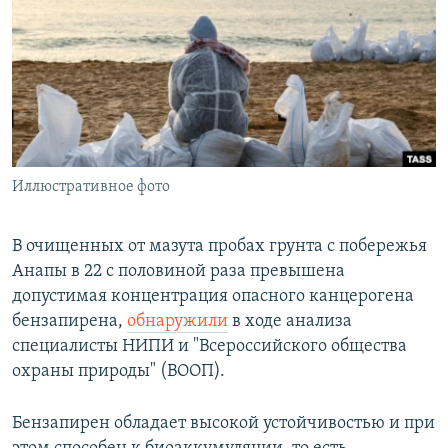
РАСПИСАНИЕ ВЕЩАНИЯ
ПОДПИШИТЕСЬ НА РАССЫЛКУ
СОЦИАЛЬНЫЕ СЕТИ
Иллюстративное фото
Все сайты РСЕ/РС
В очищенных от мазута пробах грунта с побережья
Анапы в 22 с половиной раза превышена
допустимая концентрация опасного канцерогена
бензапирена,
обнаружили
в ходе анализа
специалисты НИПИ и "Всероссийского общества
охраны природы" (ВООП).
Бензапирен обладает высокой устойчивостью и при