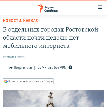
Ссылки
для
упрощенного
НОВОСТИ. КАВКАЗ
ПРОГРАММЫ
доступа
В отдельных городах Ростовской
ПОДКАСТЫ
Вернуться
области почти неделю нет
к
АВТОРСКИЕ ПРОЕКТЫ
мобильного интернета
основному
ЦИТАТЫ СВОБОДЫ
содержанию
17 июня 2025
Вернутся
МНЕНИЯ
к
Поделиться
Читать без VPN
КУЛЬТУРА
главной
навигации
IDEL.РЕАЛИИ
Приоритетный источник в Google
Вернутся
КАВКАЗ.РЕАЛИИ
к
СЕВЕР.РЕАЛИИ
поиску
СИБИРЬ.РЕАЛИИ