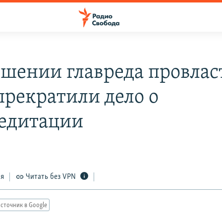
ошении главреда провлас
рекратили дело о
едитации
ся
Читать без VPN
сточник в Google