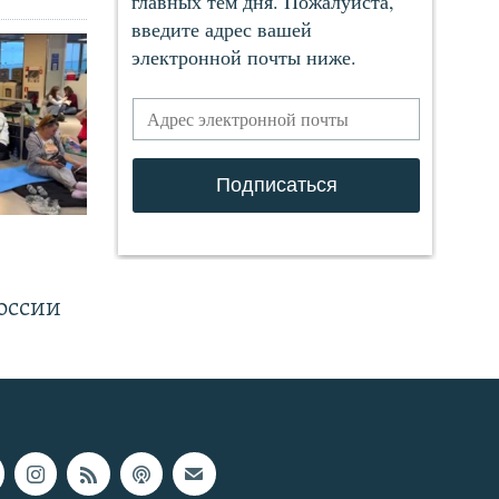
.
оссии