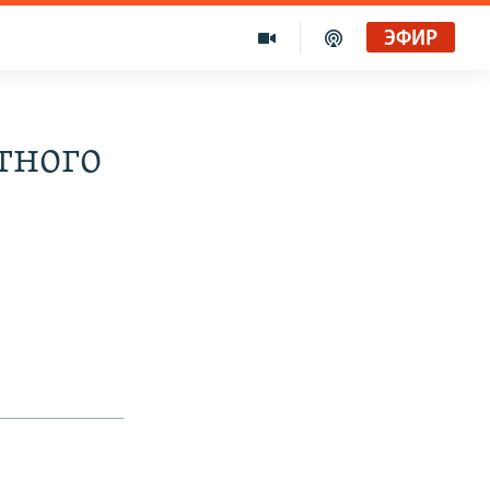
ЭФИР
тного