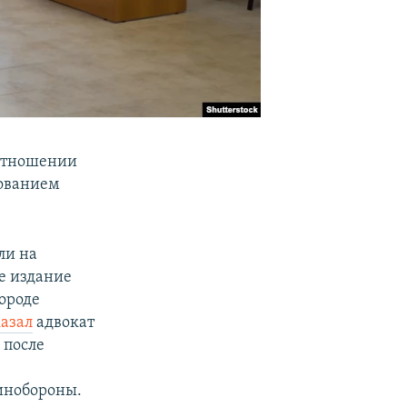
 отношении
нованием
ли на
е издание
городе
казал
адвокат
 после
инобороны.