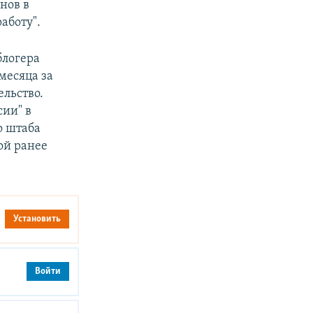
нов в
аботу".
блогера
месяца за
ельство.
сии" в
о штаба
ой ранее
Установить
Войти