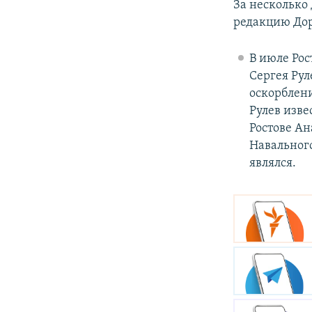
За несколько
редакцию Дор
В июле Ро
Сергея Рул
оскорблени
Рулев изве
Ростове Ан
Навальног
являлся.