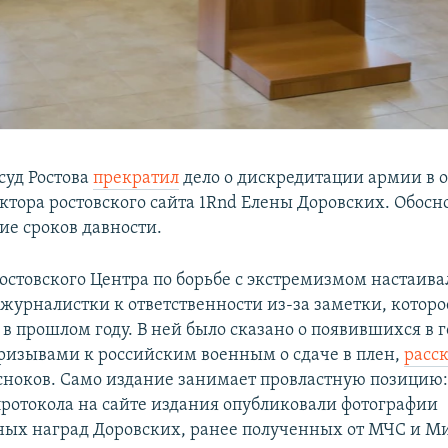
суд Ростова
прекратил
дело о дискредитации армии в
актора ростовского сайта 1Rnd Елены Доровских. Обос
ие сроков давности.
остовского Центра по борьбе с экстремизмом настаива
журналистки к ответственности из-за заметки, которо
в прошлом году. В ней было сказано о появившихся в 
призывами к российским военным о сдаче в плен,
расс
ноков. Само издание занимает провластную позицию:
протокола на сайте издания опубликовали фотографии
ых наград Доровских, ранее полученных от МЧС и М