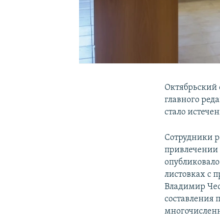
Октябрьский 
главного ред
стало истечен
Сотрудники р
привлечении 
опубликовало 
листовках с 
Владимир Чес
составления 
многочисленн