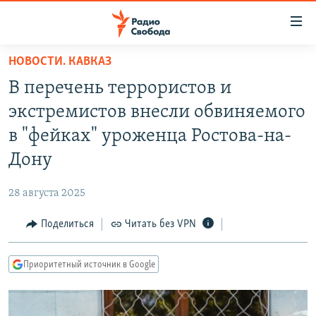
Ссылки
для
упрощенного
НОВОСТИ. КАВКАЗ
ПРОГРАММЫ
доступа
В перечень террористов и
ПОДКАСТЫ
Вернуться
экстремистов внесли обвиняемого
к
АВТОРСКИЕ ПРОЕКТЫ
в "фейках" уроженца Ростова-на-
основному
ЦИТАТЫ СВОБОДЫ
содержанию
Дону
Вернутся
МНЕНИЯ
к
28 августа 2025
КУЛЬТУРА
главной
Поделиться
Читать без VPN
навигации
IDEL.РЕАЛИИ
Вернутся
КАВКАЗ.РЕАЛИИ
к
Приоритетный источник в Google
СЕВЕР.РЕАЛИИ
поиску
СИБИРЬ.РЕАЛИИ