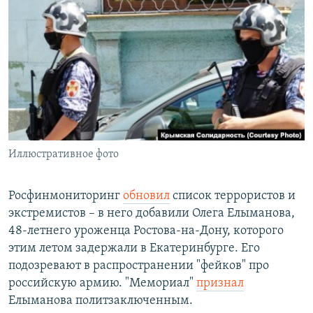
РАСПИСАНИЕ ВЕЩАНИЯ
ПОДПИШИТЕСЬ НА РАССЫЛКУ
СОЦИАЛЬНЫЕ СЕТИ
Иллюстративное фото
Все сайты РСЕ/РС
Росфинмониторинг
обновил
список террористов и
экстремистов – в него добавили Олега Елыманова,
48-летнего уроженца Ростова-на-Дону, которого
этим летом задержали в Екатеринбурге. Его
подозревают в распространении "фейков" про
российскую армию. "Мемориал"
признал
Елыманова политзаключенным.