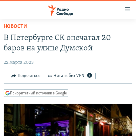
Ссылки
для
упрощенного
НОВОСТИ
ПРОГРАММЫ
доступа
В Петербурге СК опечатал 20
ПОДКАСТЫ
Вернуться
баров на улице Думской
к
АВТОРСКИЕ ПРОЕКТЫ
основному
22 марта 2023
ЦИТАТЫ СВОБОДЫ
содержанию
Вернутся
МНЕНИЯ
Поделиться
Читать без VPN
к
КУЛЬТУРА
главной
Приоритетный источник в Google
навигации
IDEL.РЕАЛИИ
Вернутся
КАВКАЗ.РЕАЛИИ
к
СЕВЕР.РЕАЛИИ
поиску
СИБИРЬ.РЕАЛИИ