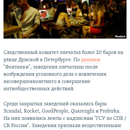
РАСПИСАНИЕ ВЕЩАНИЯ
ПОДПИШИТЕСЬ НА РАССЫЛКУ
СОЦИАЛЬНЫЕ СЕТИ
Следственный комитет опечатал более 20 баров на
улице Думской в Петербурге. По
данным
"Фонтанки", заведения опечатаны после
Все сайты РСЕ/РС
возбуждения уголовного дела о вовлечении
несовершеннолетнего в совершение
антиобщественных действий.
Среди закрытых заведений оказались бары
Scandal, Rocket, GoodPeople, Quarenghi и Probirka.
На них появились ленты с надписями "ГСУ по СПБ /
СК России". Заведения признали вещественными