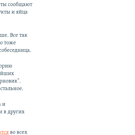
укты сообщают
укты и яйца
ше. Все так
но тоже
 собеседница.
горию
нейших
рновик".
стальное.
 и
и в других
ются
во всех