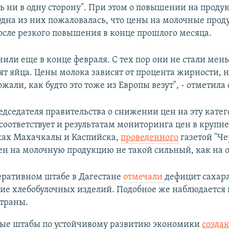
ь ни в одну сторону". При этом о повышении на прод
Одна из них пожаловалась, что цены на молочные прод
после резкого повышения в конце прошлого месяца.
или еще в конце февраля. С тех пор они не стали мень
ят яйца. Цены молока зависят от процента жирности, 
жали, как будто это тоже из Европы везут", - отметила
едседателя правительства о снижении цен на эту кате
 соответствует и результатам мониторинга цен в круп
ках Махачкалы и Каспийска,
проведенного
газетой "Че
цен на молочную продукцию не такой сильный, как на о
еративном штабе в Дагестане
отмечали
дефицит сахара
е хлебобулочных изделий. Подобное же наблюдается 
страны.
ые штабы по устойчивому развитию экономики
созда