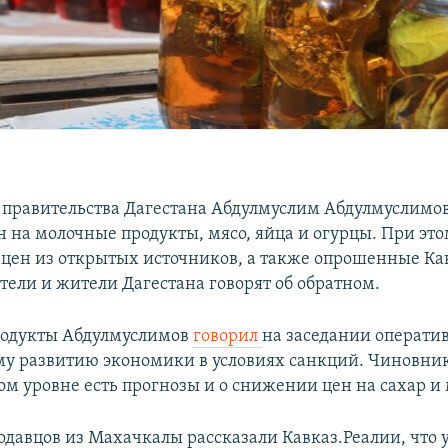
 правительства Дагестана Абдулмуслим Абдулмуслимов
 на молочные продукты, мясо, яйца и огурцы. При эт
цен из открытых источников, а также опрошенные Ка
ели и жители Дагестана говорят об обратном.
родукты Абдулмуслимов
говорил
на заседании операти
му развитию экономики в условиях санкций. Чиновник
ом уровне есть прогнозы и о снижении цен на сахар и 
одавцов из Махачкалы рассказали Кавказ.Реалии, что 