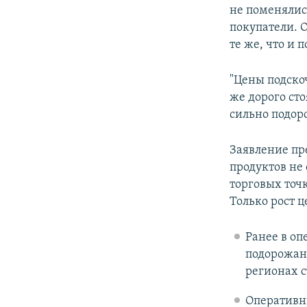
не поменялис
покупатели. 
те же, что и 
"Цены подскоч
же дорого сто
сильно подоро
Заявление пр
продуктов не
торговых точ
Только рост 
Ранее в оп
подорожани
регионах 
Оперативн