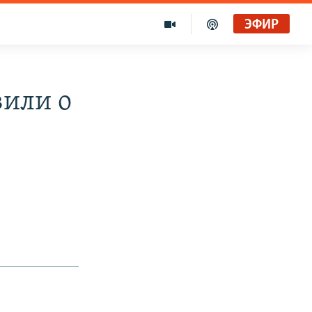
ЭФИР
вили о