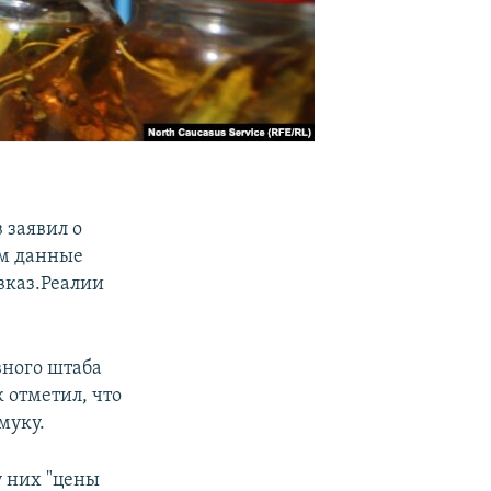
 заявил о
ом данные
вказ.Реалии
вного штаба
 отметил, что
муку.
у них "цены