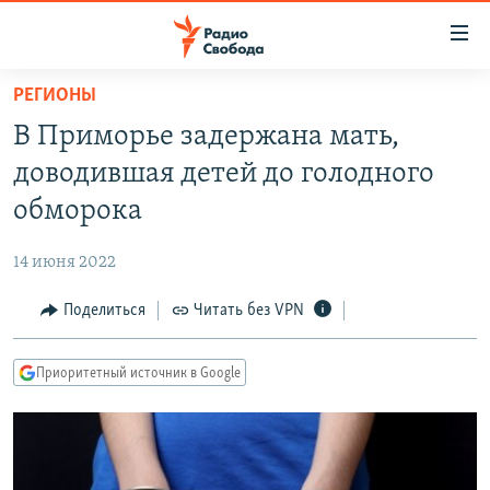
Ссылки
для
упрощенного
РЕГИОНЫ
ПРОГРАММЫ
доступа
В Приморье задержана мать,
ПОДКАСТЫ
Вернуться
доводившая детей до голодного
к
АВТОРСКИЕ ПРОЕКТЫ
обморока
основному
ЦИТАТЫ СВОБОДЫ
содержанию
14 июня 2022
Вернутся
МНЕНИЯ
к
Поделиться
Читать без VPN
КУЛЬТУРА
главной
навигации
IDEL.РЕАЛИИ
Приоритетный источник в Google
Вернутся
КАВКАЗ.РЕАЛИИ
к
СЕВЕР.РЕАЛИИ
поиску
СИБИРЬ.РЕАЛИИ