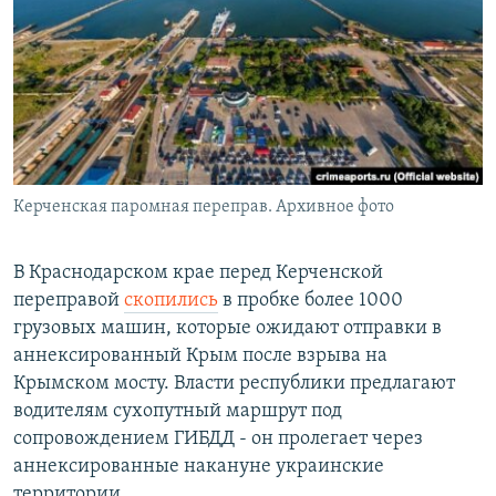
РАСПИСАНИЕ ВЕЩАНИЯ
ПОДПИШИТЕСЬ НА РАССЫЛКУ
СОЦИАЛЬНЫЕ СЕТИ
Керченская паромная переправ. Архивное фото
Все сайты РСЕ/РС
В Краснодарском крае перед Керченской
переправой
скопились
в пробке более 1000
грузовых машин, которые ожидают отправки в
аннексированный Крым после взрыва на
Крымском мосту. Власти республики предлагают
водителям сухопутный маршрут под
сопровождением ГИБДД - он пролегает через
аннексированные накануне украинские
территории.