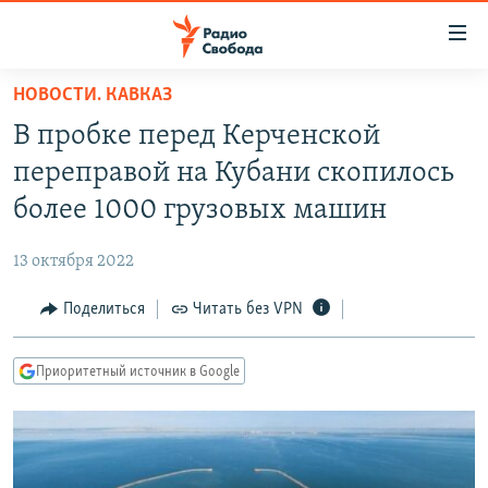
Ссылки
для
упрощенного
НОВОСТИ. КАВКАЗ
ПРОГРАММЫ
доступа
В пробке перед Керченской
ПОДКАСТЫ
Вернуться
переправой на Кубани скопилось
к
АВТОРСКИЕ ПРОЕКТЫ
более 1000 грузовых машин
основному
ЦИТАТЫ СВОБОДЫ
содержанию
13 октября 2022
Вернутся
МНЕНИЯ
к
Поделиться
Читать без VPN
КУЛЬТУРА
главной
навигации
IDEL.РЕАЛИИ
Приоритетный источник в Google
Вернутся
КАВКАЗ.РЕАЛИИ
к
СЕВЕР.РЕАЛИИ
поиску
СИБИРЬ.РЕАЛИИ