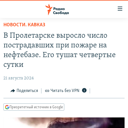
Ссылки
для
упрощенного
НОВОСТИ. КАВКАЗ
ПРОГРАММЫ
доступа
В Пролетарске выросло число
ПОДКАСТЫ
Вернуться
пострадавших при пожаре на
к
АВТОРСКИЕ ПРОЕКТЫ
нефтебазе. Его тушат четвертые
основному
ЦИТАТЫ СВОБОДЫ
содержанию
сутки
Вернутся
МНЕНИЯ
к
21 августа 2024
КУЛЬТУРА
главной
Поделиться
Читать без VPN
навигации
IDEL.РЕАЛИИ
Вернутся
КАВКАЗ.РЕАЛИИ
к
Приоритетный источник в Google
СЕВЕР.РЕАЛИИ
поиску
СИБИРЬ.РЕАЛИИ