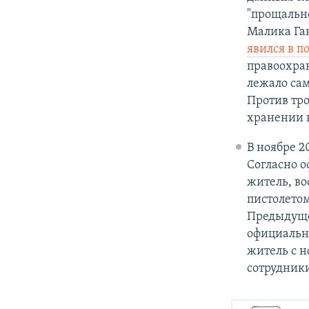
"прощально
Малика Га
явился в п
правоохра
лежало са
Против тро
хранении 
В ноябре 2
Согласно 
житель, в
пистолетом
Предыдуще
официальн
житель с н
сотрудники