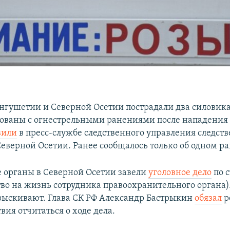
нгушетии и Северной Осетии пострадали два силовика
ованы с огнестрельными ранениями после нападения 
вили
в пресс-службе следственного управления следст
Северной Осетии. Ранее сообщалось только об одном р
 органы в Северной Осетии завели
уголовное дело
по с
тво на жизнь сотрудника правоохранительного органа
азыскивают. Глава СК РФ Александр Бастрыкин
обязал
р
вия отчитаться о ходе дела.