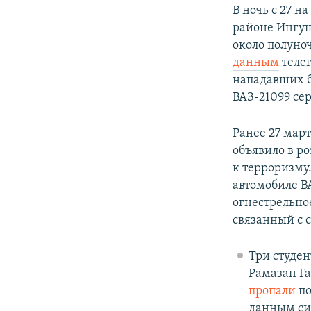
В ночь с 27 н
районе Ингуш
около полуно
данным
теле
нападавших б
ВАЗ-21099 сер
Ранее 27 мар
объявило в р
к терроризму
автомобиле В
огнестрельно
связанный с 
Три студе
Рамазан Г
пропали
по
данным си