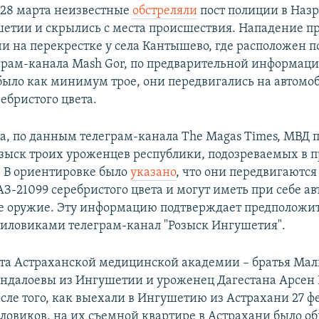
а 28 марта неизвестные
обстреляли
пост полиции в Наз
етии и скрылись с места происшествия. Нападение п
чи на перекрестке у села Кантышево, где расположен п
грам-канала Mash Gor, по предварительной информац
ыло как минимум трое, они передвигались на автомо
ебристого цвета.
та, по данным телеграм-канала The Magas Times, МВД
озыск троих уроженцев республики, подозреваемых в 
. В ориентировке было
указано
, что они передвигаются
АЗ-21099 серебристого цвета и могут иметь при себе а
е оружие. Эту информацию подтверждает предположи
силовиками телеграм-канал "Розыск Ингушетия".
нта Астраханской медицинской академии – братья Мал
андалоевы из Ингушетии и уроженец Дагестана Арсен 
сле того, как выехали в Ингушетию из Астрахани 27 ф
ловиков, на их съемной квартире в Астрахани было о