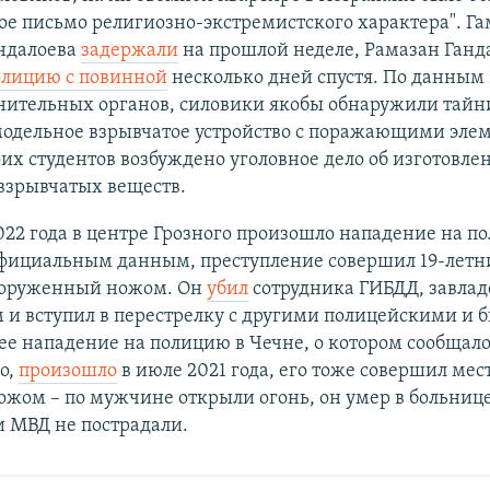
е письмо религиозно-экстремистского характера". Г
ндалоева
задержали
на прошлой неделе, Рамазан Ганд
олицию с повинной
несколько дней спустя. По данным
нительных органов, силовики якобы обнаружили тайни
модельное взрывчатое устройство с поражающими эле
их студентов возбуждено уголовное дело об изготовле
взрывчатых веществ.
022 года в центре Грозного произошло нападение на п
официальным данным, преступление совершил 19-лет
ооруженный ножом. Он
убил
сотрудника ГИБДД, завлад
 и вступил в перестрелку с другими полицейскими и б
е нападение на полицию в Чечне, о котором сообщало
о,
произошло
в июле 2021 года, его тоже совершил ме
ожом – по мужчине открыли огонь, он умер в больнице
 МВД не пострадали.