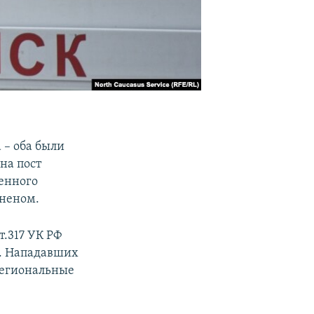
 – оба были
на пост
венного
аненом.
т.317 УК РФ
). Нападавших
егиональные