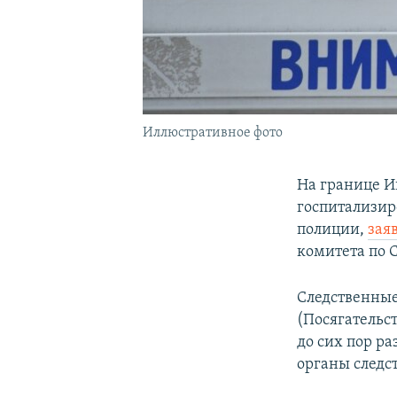
Иллюстративное фото
На границе И
госпитализир
полиции,
зая
комитета по 
Следственные
(Посягательс
до сих пор р
органы следст