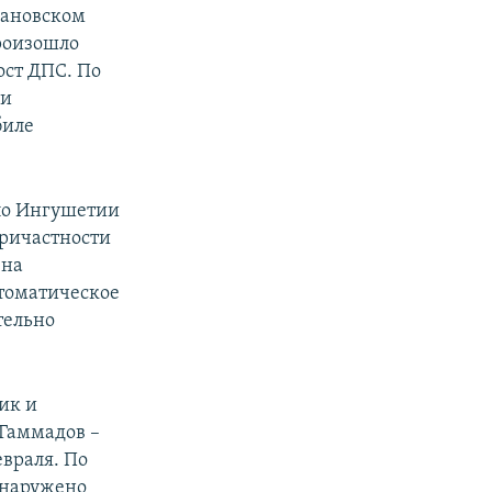
рановском
роизошло
ост ДПС. По
ии
биле
 по Ингушетии
причастности
 на
втоматическое
тельно
ик и
Гаммадов –
евраля. По
бнаружено