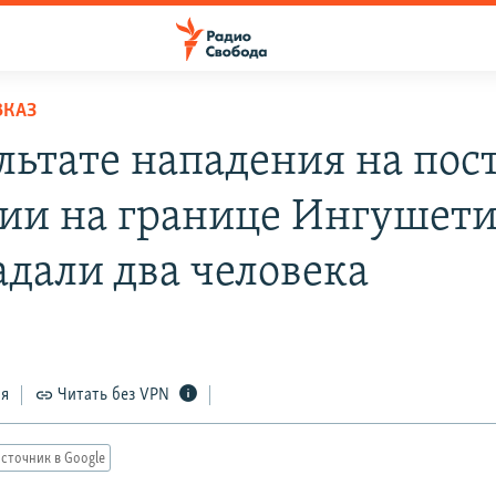
ВКАЗ
ультате нападения на пос
ии на границе Ингушет
адали два человека
ся
Читать без VPN
сточник в Google