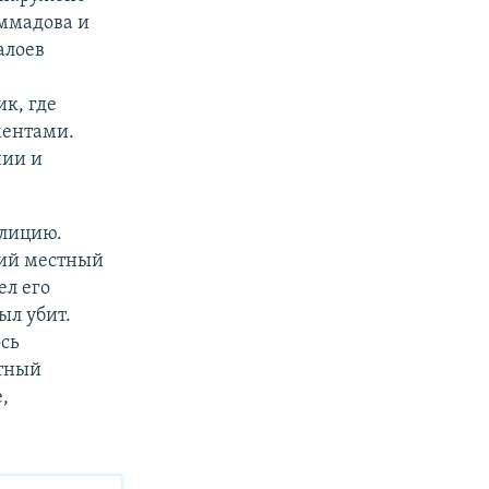
аммадова и
алоев
к, где
ментами.
нии и
олицию.
ний местный
ел его
ыл убит.
сь
стный
,