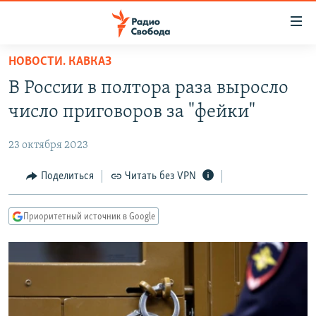
Ссылки
для
упрощенного
НОВОСТИ. КАВКАЗ
ПРОГРАММЫ
доступа
В России в полтора раза выросло
ПОДКАСТЫ
Вернуться
число приговоров за "фейки"
к
АВТОРСКИЕ ПРОЕКТЫ
основному
23 октября 2023
ЦИТАТЫ СВОБОДЫ
содержанию
Вернутся
МНЕНИЯ
Поделиться
Читать без VPN
к
КУЛЬТУРА
главной
Приоритетный источник в Google
навигации
IDEL.РЕАЛИИ
Вернутся
КАВКАЗ.РЕАЛИИ
к
СЕВЕР.РЕАЛИИ
поиску
СИБИРЬ.РЕАЛИИ