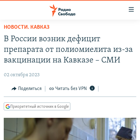
Ссылки
для
упрощенного
НОВОСТИ. КАВКАЗ
ПРОГРАММЫ
доступа
В России возник дефицит
ПОДКАСТЫ
Вернуться
препарата от полиомиелита из-за
к
АВТОРСКИЕ ПРОЕКТЫ
вакцинации на Кавказе – СМИ
основному
ЦИТАТЫ СВОБОДЫ
содержанию
02 октября 2023
Вернутся
МНЕНИЯ
к
Поделиться
Читать без VPN
КУЛЬТУРА
главной
навигации
IDEL.РЕАЛИИ
Приоритетный источник в Google
Вернутся
КАВКАЗ.РЕАЛИИ
к
СЕВЕР.РЕАЛИИ
поиску
СИБИРЬ.РЕАЛИИ