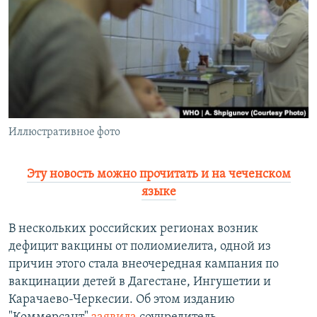
РАСПИСАНИЕ ВЕЩАНИЯ
ПОДПИШИТЕСЬ НА РАССЫЛКУ
СОЦИАЛЬНЫЕ СЕТИ
Иллюстративное фото
Все сайты РСЕ/РС
Эту новость можно прочитать и на чеченском
языке
В нескольких российских регионах возник
дефицит вакцины от полиомиелита, одной из
причин этого стала внеочередная кампания по
вакцинации детей в Дагестане, Ингушетии и
Карачаево-Черкесии. Об этом изданию