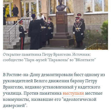
РАСПИСАНИЕ ВЕЩАНИЯ
ПОДПИШИТЕСЬ НА РАССЫЛКУ
СОЦИАЛЬНЫЕ СЕТИ
Открытие памятника Петру Врангелю. Источник:
Все сайты РСЕ/РС
сообщество "Парк-музей "Парамоны" во "ВКонтакте"
В Ростове-на-Дону демонтировали бюст одному из
руководителей Белого движения барону Петру
Врангелю, недавно установленный у кадетского
училища. Против памятника
выступали
местные
коммунисты, назвавшие его "идеологической
диверсией".