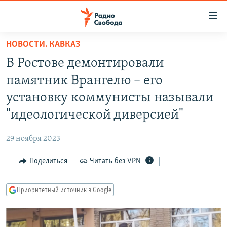
Ссылки
для
упрощенного
НОВОСТИ. КАВКАЗ
ПРОГРАММЫ
доступа
В Ростове демонтировали
ПОДКАСТЫ
Вернуться
памятник Врангелю – его
к
АВТОРСКИЕ ПРОЕКТЫ
установку коммунисты называли
основному
ЦИТАТЫ СВОБОДЫ
содержанию
"идеологической диверсией"
Вернутся
МНЕНИЯ
к
29 ноября 2023
КУЛЬТУРА
главной
Поделиться
Читать без VPN
навигации
IDEL.РЕАЛИИ
Вернутся
КАВКАЗ.РЕАЛИИ
к
Приоритетный источник в Google
СЕВЕР.РЕАЛИИ
поиску
СИБИРЬ.РЕАЛИИ