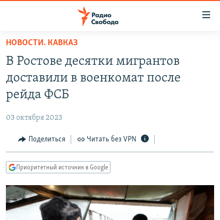
Ссылки
для
упрощенного
НОВОСТИ. КАВКАЗ
ПРОГРАММЫ
доступа
В Ростове десятки мигрантов
ПОДКАСТЫ
Вернуться
доставили в военкомат после
к
АВТОРСКИЕ ПРОЕКТЫ
рейда ФСБ
основному
ЦИТАТЫ СВОБОДЫ
содержанию
03 октября 2023
Вернутся
МНЕНИЯ
к
Поделиться
Читать без VPN
КУЛЬТУРА
главной
навигации
IDEL.РЕАЛИИ
Приоритетный источник в Google
Вернутся
КАВКАЗ.РЕАЛИИ
к
СЕВЕР.РЕАЛИИ
поиску
СИБИРЬ.РЕАЛИИ