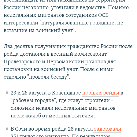
восемнадцать из них находились на территории
России незаконно, уточнили в ведомстве. Помимо
нелегальных мигрантов сотрудников ФСБ
интересовали "натурализованные граждане, не
вставшие на воинский учет".
Два десятка получивших гражданство России после
рейда доставили в военный комиссариат
Пролетарского и Первомайский районов для
постановки на воинский учет. После с ними
отдельно "провели беседу".
23 и 25 августа в Краснодаре
прошли рейды
в
"рабочем городке", где живут строители –
силовики искали нелегальных мигрантов
после жалоб от местных жителей.
В Сочи во время рейда 28 августа
задержали
251 трудового мигранта. По результатам