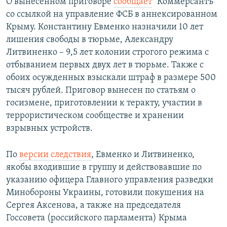
О вынесенном приговоре
сообщает
"Коммерсантъ"
со ссылкой на управление ФСБ в аннексированном
Крыму. Константину Евменко назначили 10 лет
лишения свободы в тюрьме, Александру
Литвиненко – 9,5 лет колонии строгого режима с
отбыванием первых двух лет в тюрьме. Также с
обоих осужденных взыскали штраф в размере 500
тысяч рублей. Приговор вынесен по статьям о
госизмене, приготовлении к теракту, участии в
террористическом сообществе и хранении
взрывных устройств.
По
версии следствия
, Евменко и Литвиненко,
якобы входившие в группу и действовавшие по
указанию офицера Главного управления разведки
Минобороны Украины, готовили покушения на
Сергея Аксенова, а также на председателя
Госсовета (российского парламента) Крыма