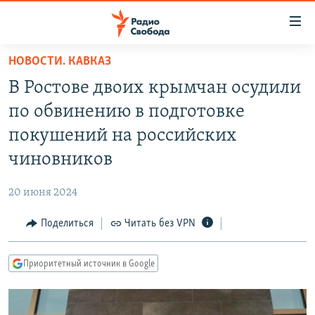
Ссылки
для
упрощенного
НОВОСТИ. КАВКАЗ
ПРОГРАММЫ
доступа
В Ростове двоих крымчан осудили
ПОДКАСТЫ
Вернуться
по обвинению в подготовке
к
АВТОРСКИЕ ПРОЕКТЫ
покушений на российских
основному
ЦИТАТЫ СВОБОДЫ
содержанию
чиновников
Вернутся
МНЕНИЯ
к
20 июня 2024
КУЛЬТУРА
главной
Поделиться
Читать без VPN
навигации
IDEL.РЕАЛИИ
Вернутся
КАВКАЗ.РЕАЛИИ
к
Приоритетный источник в Google
СЕВЕР.РЕАЛИИ
поиску
СИБИРЬ.РЕАЛИИ