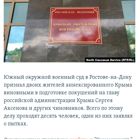
РАСПИСАНИЕ ВЕЩАНИЯ
ПОДПИШИТЕСЬ НА РАССЫЛКУ
СОЦИАЛЬНЫЕ СЕТИ
Все сайты РСЕ/РС
Южный окружной военный суд в Ростове-на-Дону
признал двоих жителей аннексированного Крыма
виновными в подготовке покушений на главу
российской администрации Крыма Сергея
Аксенова и других чиновников. Всего по этому
делу проходят десять человек, один из них заявлял
о пытках.