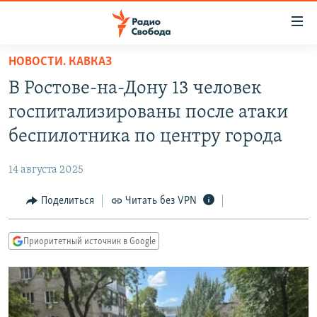
Ссылки
для
упрощенного
НОВОСТИ. КАВКАЗ
ПРОГРАММЫ
доступа
В Ростове-на-Дону 13 человек
ПОДКАСТЫ
Вернуться
госпитализированы после атаки
к
АВТОРСКИЕ ПРОЕКТЫ
беспилотника по центру города
основному
ЦИТАТЫ СВОБОДЫ
содержанию
14 августа 2025
Вернутся
МНЕНИЯ
к
Поделиться
Читать без VPN
КУЛЬТУРА
главной
навигации
IDEL.РЕАЛИИ
Приоритетный источник в Google
Вернутся
КАВКАЗ.РЕАЛИИ
к
СЕВЕР.РЕАЛИИ
поиску
СИБИРЬ.РЕАЛИИ