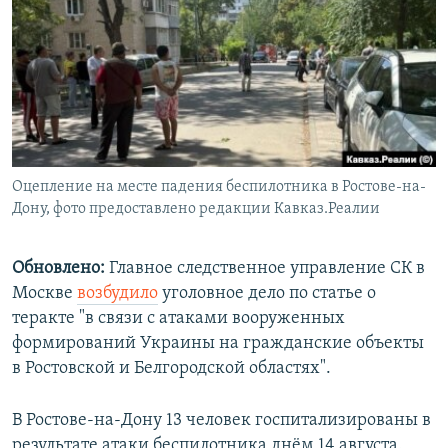
РАСПИСАНИЕ ВЕЩАНИЯ
ПОДПИШИТЕСЬ НА РАССЫЛКУ
СОЦИАЛЬНЫЕ СЕТИ
Оцепление на месте падения беспилотника в Ростове-на-
Дону, фото предоставлено редакции Кавказ.Реалии
Все сайты РСЕ/РС
Обновлено:
Главное следственное управление СК в
Москве
возбудило
уголовное дело по статье о
теракте "в связи с атаками вооруженных
формирований Украины на гражданские объекты
в Ростовской и Белгородской областях".
В Ростове-на-Дону 13 человек госпитализированы в
результате атаки беспилотника днём 14 августа.