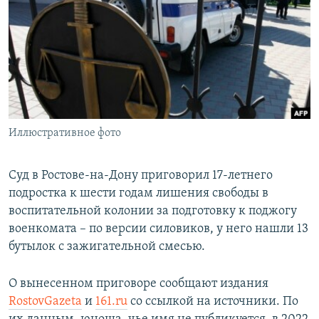
РАСПИСАНИЕ ВЕЩАНИЯ
ПОДПИШИТЕСЬ НА РАССЫЛКУ
СОЦИАЛЬНЫЕ СЕТИ
Иллюстративное фото
Все сайты РСЕ/РС
Суд в Ростове-на-Дону приговорил 17-летнего
подростка к шести годам лишения свободы в
воспитательной колонии за подготовку к поджогу
военкомата – по версии силовиков, у него нашли 13
бутылок с зажигательной смесью.
О вынесенном приговоре сообщают издания
RostovGazeta
и
161.ru
со ссылкой на источники. По