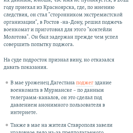
их данным, юноша, чье имя не публикуется, в 2022
году приехал из Красноярска, где, по мнению
следствия, он стал "сторонником экстремистской
организации", в Ростов -на-Дону, решил поджечь
военкомат и приготовил для этого "коктейли
Молотова". Он был задержан прежде чем успел
совершить попытку поджога.
На суде подросток признал вину, но отказался
давать показания.
В мае уроженец Дагестана
поджег
здание
военкомата в Мурманске – по данным
телеграмм-каналов, он это сделал под
давлением анонимного пользователя в
интернете.
Также в мае на жителя Ставрополя завели
уголовное дело из-за предполагаемого