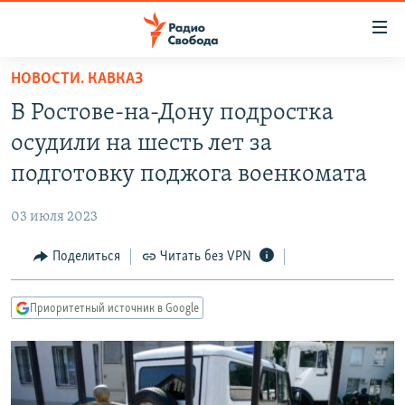
Ссылки
для
упрощенного
НОВОСТИ. КАВКАЗ
ПРОГРАММЫ
доступа
В Ростове-на-Дону подростка
ПОДКАСТЫ
Вернуться
осудили на шесть лет за
к
АВТОРСКИЕ ПРОЕКТЫ
подготовку поджога военкомата
основному
ЦИТАТЫ СВОБОДЫ
содержанию
03 июля 2023
Вернутся
МНЕНИЯ
к
Поделиться
Читать без VPN
КУЛЬТУРА
главной
навигации
IDEL.РЕАЛИИ
Приоритетный источник в Google
Вернутся
КАВКАЗ.РЕАЛИИ
к
СЕВЕР.РЕАЛИИ
поиску
СИБИРЬ.РЕАЛИИ