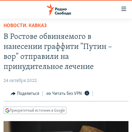
Ссылки
для
упрощенного
НОВОСТИ. КАВКАЗ
ПРОГРАММЫ
доступа
В Ростове обвиняемого в
ПОДКАСТЫ
Вернуться
нанесении граффити "Путин –
к
АВТОРСКИЕ ПРОЕКТЫ
вор" отправили на
основному
ЦИТАТЫ СВОБОДЫ
содержанию
принудительное лечение
Вернутся
МНЕНИЯ
к
24 октября 2022
КУЛЬТУРА
главной
Поделиться
Читать без VPN
навигации
IDEL.РЕАЛИИ
Вернутся
КАВКАЗ.РЕАЛИИ
к
Приоритетный источник в Google
СЕВЕР.РЕАЛИИ
поиску
СИБИРЬ.РЕАЛИИ