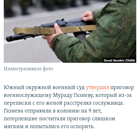
РАСПИСАНИЕ ВЕЩАНИЯ
ПОДПИШИТЕСЬ НА РАССЫЛКУ
СОЦИАЛЬНЫЕ СЕТИ
Иллюстративное фото
Все сайты РСЕ/РС
Южный окружной военный суд
утвердил
приговор
военнослужащему Мураду Газиеву, который из-за
переписки с его женой расстрелял сослуживца.
Газиева отправили в колонию на 9 лет,
потерпевшие посчитали приговор слишком
мягким и попытались его оспорить.