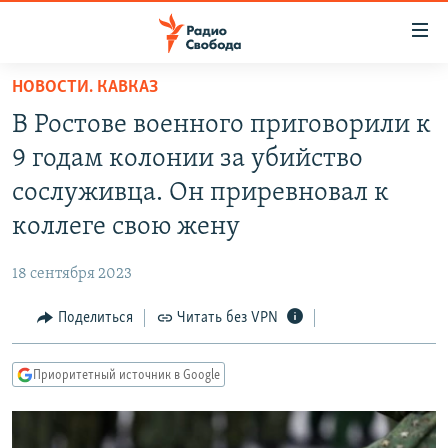
Ссылки
для
упрощенного
НОВОСТИ. КАВКАЗ
ПРОГРАММЫ
доступа
В Ростове военного приговорили к
ПОДКАСТЫ
Вернуться
9 годам колонии за убийство
к
АВТОРСКИЕ ПРОЕКТЫ
сослуживца. Он приревновал к
основному
ЦИТАТЫ СВОБОДЫ
содержанию
коллеге свою жену
Вернутся
МНЕНИЯ
к
18 сентября 2023
КУЛЬТУРА
главной
Поделиться
Читать без VPN
навигации
IDEL.РЕАЛИИ
Вернутся
КАВКАЗ.РЕАЛИИ
к
Приоритетный источник в Google
СЕВЕР.РЕАЛИИ
поиску
СИБИРЬ.РЕАЛИИ