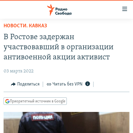
Ссылки
для
упрощенного
НОВОСТИ. КАВКАЗ
ПРОГРАММЫ
доступа
В Ростове задержан
ПОДКАСТЫ
Вернуться
участвовавший в организации
к
АВТОРСКИЕ ПРОЕКТЫ
антивоенной акции активист
основному
ЦИТАТЫ СВОБОДЫ
содержанию
03 марта 2022
Вернутся
МНЕНИЯ
к
Поделиться
Читать без VPN
КУЛЬТУРА
главной
навигации
IDEL.РЕАЛИИ
Приоритетный источник в Google
Вернутся
КАВКАЗ.РЕАЛИИ
к
СЕВЕР.РЕАЛИИ
поиску
СИБИРЬ.РЕАЛИИ