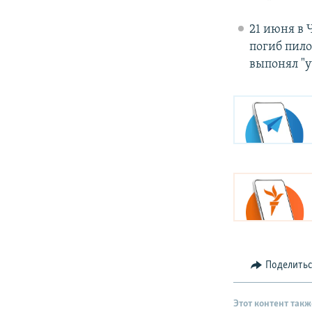
21 июня в 
погиб пил
выпонял "у
Поделить
Этот контент такж