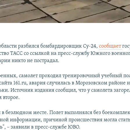
 области разбился бомбардировщик Су-24,
сообщает
го
тво ТАСС со ссылкой на пресс-службу Южного военного
арии никто не пострадал.
енных, самолет проходил тренировочный учебный пол
сайта 161.ru, авария случилась в Морозовском районе 
ьки. Источник издания сообщил, что у самолета загоре
м второе.
л в безлюдном месте. Полет выполнялся без боекомплек
ной информации, причиной происшествия могла стать
", – заявили в пресс-службе ЮВО.