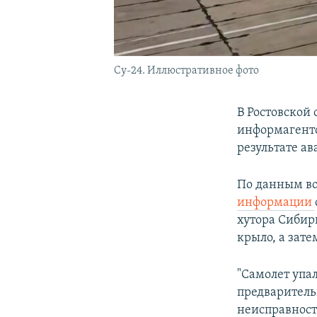
Су-24. Иллюстративное фото
В Ростовской
информагентс
результате ав
По данным во
информации
хутора Сибир
крыло, а зате
"Самолет упа
предваритель
неисправность