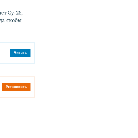
ет Су-25,
да якобы
Читать
Установить