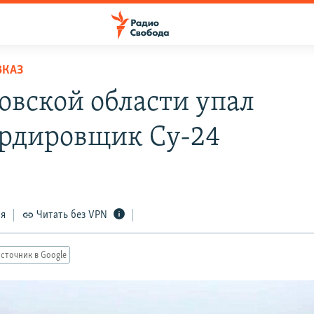
ВКАЗ
товской области упал
рдировщик Су-24
2
ся
Читать без VPN
сточник в Google