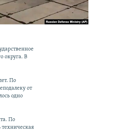
сударственное
 округа. В
ет. По
неподалеку от
лось одно
та. По
 техническая