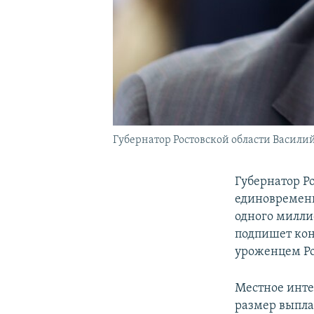
Губернатор Ростовской области Василий
Губернатор Р
единовременн
одного миллио
подпишет конт
уроженцем Рос
Местное инте
размер выплат