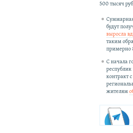
500 тысяч руб
Суммарная
будут пол
выросла вд
таким обра
примерно 
С начала г
республик
контракт 
региональ
жителям
о