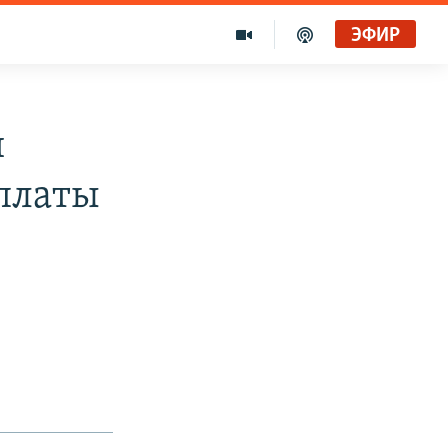
ЭФИР
и
платы