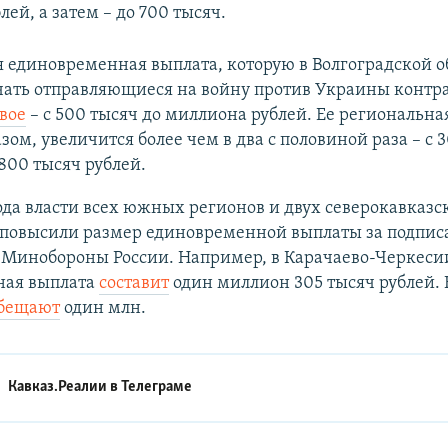
лей, а затем – до 700 тысяч.
 единовременная выплата, которую в Волгоградской о
учать отправляющиеся на войну против Украины контр
вое
– с 500 тысяч до миллиона рублей. Ее региональная
зом, увеличится более чем в два с половиной раза – с 
800 тысяч рублей.
ода власти всех южных регионов и двух северокавказс
 повысили размер единовременной выплаты за подпи
с Минобороны России. Например, в Карачаево-Черкеси
ная выплата
составит
один миллион 305 тысяч рублей. 
бещают
один млн.
Кавказ.Реалии в
Телеграме