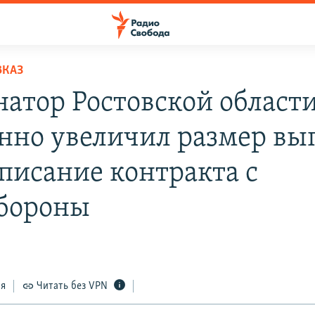
ВКАЗ
натор Ростовской област
нно увеличил размер вы
дписание контракта с
бороны
ся
Читать без VPN