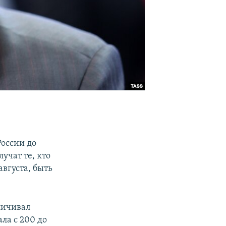
оссии до
учат те, кто
августа, быть
еличивал
ла с 200 до