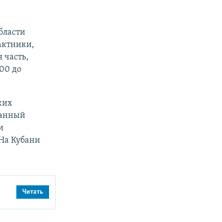
бласти
актники,
 часть,
300 до
ких
санный
и
На Кубани
Читать