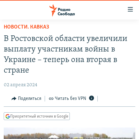
Ссылки
для
упрощенного
НОВОСТИ. КАВКАЗ
ПРОГРАММЫ
доступа
В Ростовской области увеличили
ПОДКАСТЫ
Вернуться
выплату участникам войны в
к
АВТОРСКИЕ ПРОЕКТЫ
Украине – теперь она вторая в
основному
ЦИТАТЫ СВОБОДЫ
содержанию
стране
Вернутся
МНЕНИЯ
к
02 апреля 2024
КУЛЬТУРА
главной
Поделиться
Читать без VPN
навигации
IDEL.РЕАЛИИ
Вернутся
КАВКАЗ.РЕАЛИИ
к
Приоритетный источник в Google
СЕВЕР.РЕАЛИИ
поиску
СИБИРЬ.РЕАЛИИ