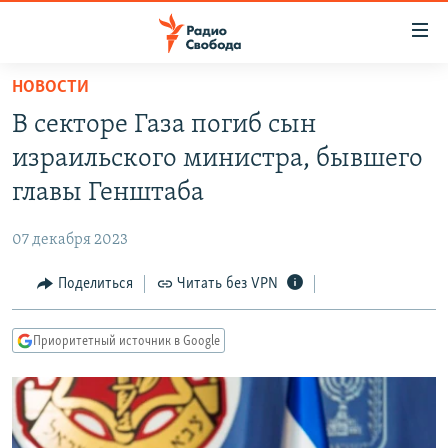
Ссылки
для
упрощенного
НОВОСТИ
ПРОГРАММЫ
доступа
В секторе Газа погиб сын
ПОДКАСТЫ
Вернуться
израильского министра, бывшего
к
АВТОРСКИЕ ПРОЕКТЫ
главы Генштаба
основному
ЦИТАТЫ СВОБОДЫ
содержанию
07 декабря 2023
Вернутся
МНЕНИЯ
к
Поделиться
Читать без VPN
КУЛЬТУРА
главной
навигации
IDEL.РЕАЛИИ
Приоритетный источник в Google
Вернутся
КАВКАЗ.РЕАЛИИ
к
СЕВЕР.РЕАЛИИ
поиску
СИБИРЬ.РЕАЛИИ