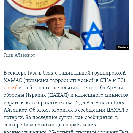
РАСПИСАНИЕ ВЕЩАНИЯ
ПОДПИШИТЕСЬ НА РАССЫЛКУ
СОЦИАЛЬНЫЕ СЕТИ
Гади Айзенкот
Все сайты РСЕ/РС
В секторе Газа в боях с радикальной группировкой
ХАМАС (признана террористической в США и ЕС)
погиб
сын бывшего начальника Генштаба Армии
обороны Израиля (ЦАХАЛ) и нынешнего министра
израильского правительства Гади Айзенкота Галь
Айзенкот. Об этом говорится в сообщении ЦАХАЛ о
потерях. За последние сутки, как сообщается, в
секторе Газа погибли два израильских
военнослужащих, 25-летний старший сержант Галь