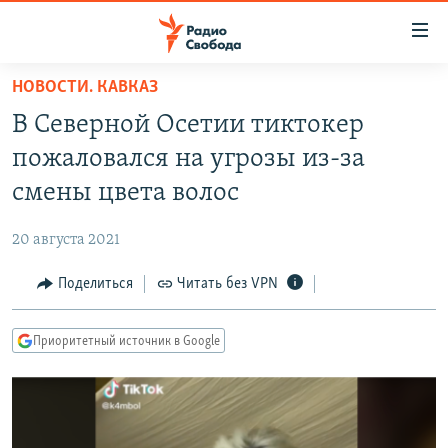
Ссылки
для
упрощенного
НОВОСТИ. КАВКАЗ
ПРОГРАММЫ
доступа
В Северной Осетии тиктокер
ПОДКАСТЫ
Вернуться
пожаловался на угрозы из-за
к
АВТОРСКИЕ ПРОЕКТЫ
смены цвета волос
основному
ЦИТАТЫ СВОБОДЫ
содержанию
20 августа 2021
Вернутся
МНЕНИЯ
к
Поделиться
Читать без VPN
КУЛЬТУРА
главной
навигации
IDEL.РЕАЛИИ
Приоритетный источник в Google
Вернутся
КАВКАЗ.РЕАЛИИ
к
СЕВЕР.РЕАЛИИ
поиску
СИБИРЬ.РЕАЛИИ