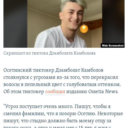
РАСПИСАНИЕ ВЕЩАНИЯ
ПОДПИШИТЕСЬ НА РАССЫЛКУ
СОЦИАЛЬНЫЕ СЕТИ
Скриншот из тиктока Дзамболата Камболова
Все сайты РСЕ/РС
Осетинский тиктокер Дзамболат Камболов
столкнулся с угрозами из-за того, что перекрасил
волосы в пепельный цвет с голубоватым оттенком.
Об этом тиктокер
сообщил
изданию Ossetia News.
"Угроз поступает очень много. Пишут, чтобы я
сменил фамилию, что я позорю Осетию. Некоторые
пишут, что стыдно должно быть моему отцу за