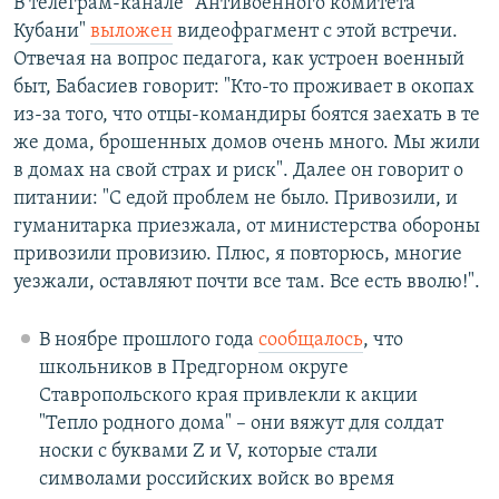
В телеграм-канале "Антивоенного комитета
Кубани"
выложен
видеофрагмент с этой встречи.
Отвечая на вопрос педагога, как устроен военный
быт, Бабасиев говорит: "Кто-то проживает в окопах
из-за того, что отцы-командиры боятся заехать в те
же дома, брошенных домов очень много. Мы жили
в домах на свой страх и риск". Далее он говорит о
питании: "С едой проблем не было. Привозили, и
гуманитарка приезжала, от министерства обороны
привозили провизию. Плюс, я повторюсь, многие
уезжали, оставляют почти все там. Все есть вволю!".
В ноябре прошлого года
сообщалось
, что
школьников в Предгорном округе
Ставропольского края привлекли к акции
"Тепло родного дома" – они вяжут для солдат
носки с буквами Z и V, которые стали
символами российских войск во время