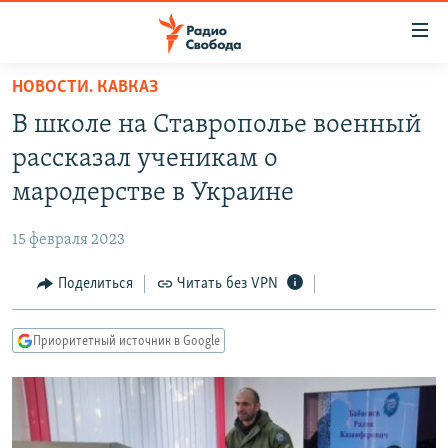
Ссылки
для
упрощенного
НОВОСТИ. КАВКАЗ
ПРОГРАММЫ
доступа
В школе на Ставрополье военный
ПОДКАСТЫ
Вернуться
рассказал ученикам о
к
АВТОРСКИЕ ПРОЕКТЫ
мародерстве в Украине
основному
ЦИТАТЫ СВОБОДЫ
содержанию
15 февраля 2023
Вернутся
МНЕНИЯ
к
Поделиться
Читать без VPN
КУЛЬТУРА
главной
навигации
IDEL.РЕАЛИИ
Приоритетный источник в Google
Вернутся
КАВКАЗ.РЕАЛИИ
к
СЕВЕР.РЕАЛИИ
поиску
СИБИРЬ.РЕАЛИИ