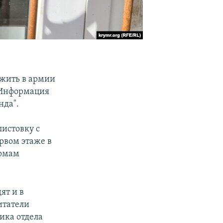
ужить в армии
 "Информация
нда".
листовку с
рвом этаже в
ормам
ят и в
итатели
ика отдела