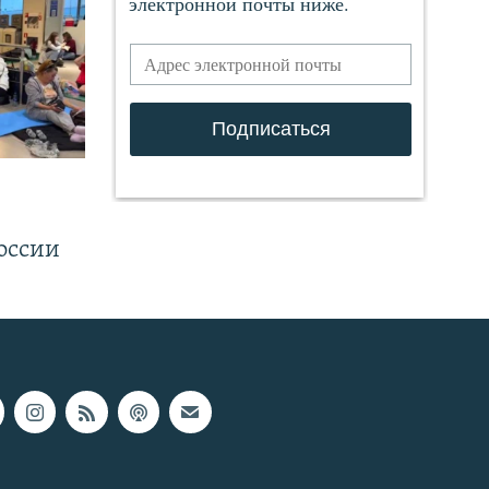
.
оссии