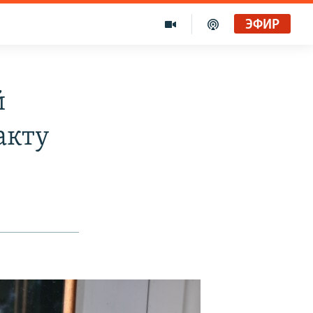
ЭФИР
й
акту