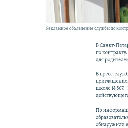
Рекламное объявление службы по конт
В Санкт-Пете
по контракту
для родителе
В пресс-служ
приглашением
школе №567. 
действующего
По информаци
образователь
обнаружили е