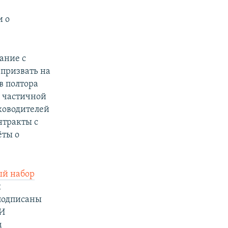
и о
ание с
призвать на
в полтора
й частичной
ководителей
нтракты с
ёты о
ый набор
ы
подписаны
МИ
м