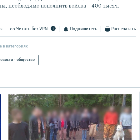
ы, необходимо пополнить войска – 400 тысяч.
ся
Читать без VPN
Подпишитесь
Распечатать
е в категориях
овости - общество