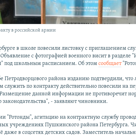
ракту в российской армии
рбурге в школе повесили листовку с приглашением сл
. Объявление с фотографией военного висит в разделе
й" под школьным расписанием. Об этом
сообщает
"Рото
бе Петродворцового района изданию подтвердили, что 
 служить по контракту действительно повесили на пе
"Размещение данной информации не противоречит н
 законодательства", - заявляют чиновники.
и "Ротонды", агитацию на контрактную службу провод
ных учреждениях Пушкинского района Петербурга. Ч
ё даже в соцсетях детских садов. Заместитель начальн