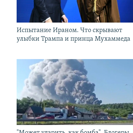
Испытание Ираном. Что скрывают
улыбки Трампа и принца Мухаммеда
"Может ударить, как бомба". Блогеры