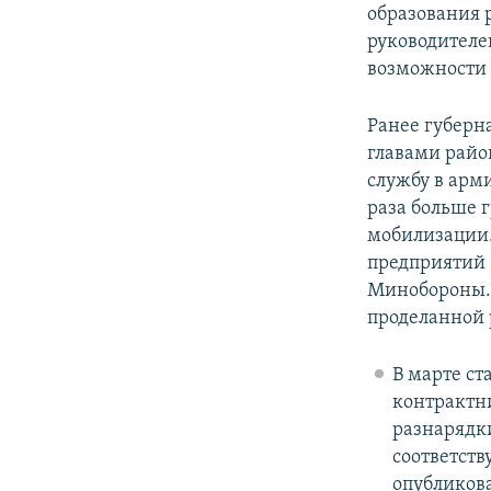
образования 
руководителе
возможности 
Ранее губерн
главами райо
службу в арм
раза больше 
мобилизации.
предприятий 
Минобороны. 
проделанной р
В марте ст
контрактни
разнарядк
соответст
опубликов