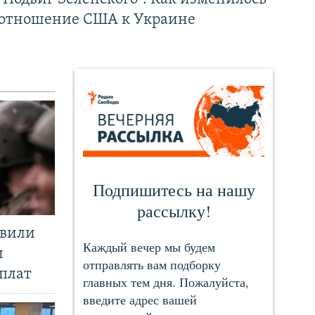
отношение США к Украине
явили
и
плат