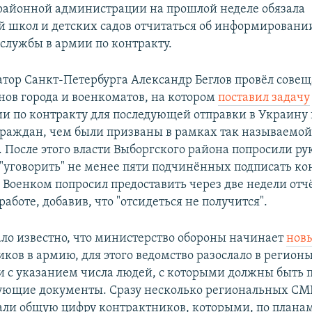
районной администрации на прошлой неделе обязала
й школ и детских садов отчитаться об информировани
службы в армии по контракту.
атор Санкт-Петербурга Александр Беглов провёл совещ
нов города и военкоматов, на котором
поставил задачу
ии по контракту для последующей отправки в Украину 
граждан, чем были призваны в рамках так называемо
 После этого власти Выборгского района попросили ру
"уговорить" не менее пяти подчинённых подписать ко
Военком попросил предоставить через две недели отч
аботе, добавив, что "отсидеться не получится".
ало известно, что министерство обороны начинает
нов
ков в армию, для этого ведомство разослало в регион
и с указанием числа людей, с которыми должны быть 
вующие документы. Сразу несколько региональных С
али общую цифру контрактников, которыми, по плана