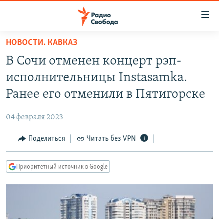
Ссылки
для
упрощенного
НОВОСТИ. КАВКАЗ
ПРОГРАММЫ
доступа
В Сочи отменен концерт рэп-
ПОДКАСТЫ
Вернуться
исполнительницы Instasamka.
к
АВТОРСКИЕ ПРОЕКТЫ
Ранее его отменили в Пятигорске
основному
ЦИТАТЫ СВОБОДЫ
содержанию
04 февраля 2023
Вернутся
МНЕНИЯ
к
Поделиться
Читать без VPN
КУЛЬТУРА
главной
навигации
IDEL.РЕАЛИИ
Приоритетный источник в Google
Вернутся
КАВКАЗ.РЕАЛИИ
к
СЕВЕР.РЕАЛИИ
поиску
СИБИРЬ.РЕАЛИИ