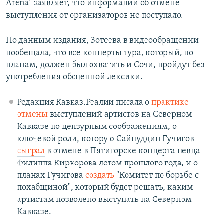
Arena" заявляет, что информации об отмене
выступления от организаторов не поступало.
По данным издания, Зотеева в видеообращении
пообещала, что все концерты тура, который, по
планам, должен был охватить и Сочи, пройдут без
употребления обсценной лексики.
Редакция Кавказ.Реалии писала о
практике
отмены
выступлений артистов на Северном
Кавказе по цензурным соображениям, о
ключевой роли, которую Сайпуддин Гучигов
сыграл
в отмене в Пятигорске концерта певца
Филиппа Киркорова летом прошлого года, и о
планах Гучигова
создать
"Комитет по борьбе с
похабщиной", который будет решать, каким
артистам позволено выступать на Северном
Кавказе.